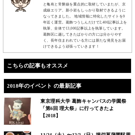
と亀有と常磐線を重点的に取材していまたが、京
成線エリア、新小岩もしっかり取材できるように
なってきました。 地域情報に特化したサイトを9
年近く運営。葛飾つうしんだけで2,400記事以上を
執筆、全体で13,000記事以上を執筆しています。
葛飾区に越してきたばかりの方には分かりやす
く、長年住まわれている方には新たな発見をお届
けできるよう頑張っていきます！
こちらの記事もオススメ
2018年のイベント の最新記事
東京理科大学 葛飾キャンパスの学園祭
「第6回 理大祭」に行ってきたよ
【2018】
11/24（土）〜12/2（日）堀切菖蒲園駅周