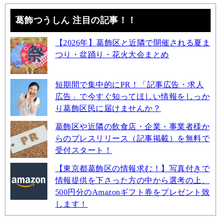
葛飾つうしん 注目の記事！！
【2026年】葛飾区と近隣で開催される夏ま
つり・盆踊り・花火大会まとめ
短期間で集中的にPR！「記事広告・求人
広告」で今すぐ知ってほしい情報をしっか
り葛飾区民に届けませんか？
葛飾区や近隣の飲食店・企業・事業者様か
らのプレスリリース（記事掲載）を無料で
受付スタート！
【東京都葛飾区の情報求む！】写真付きで
情報提供を下さった方の中から選考の上、
500円分のAmazonギフト券をプレゼント致
します！