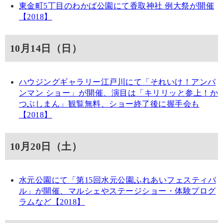
東
金町5丁目のわかば公園にて香取神社 例大祭が開催
【2018】
10月14日（日）
ハウジングギャラリー江戸川にて「それいけ！アンパ
ンマン ショー」が開催、演目は「キリリッと参上！か
つぶしまん」観覧無料、ショー終了後に握手会も
【2018】
10月20日（土）
水元公園にて「第15回水元公園ふれあいフェスティバ
ル」が開催、マルシェやステージショー・体験プログ
ラムなど【2018】