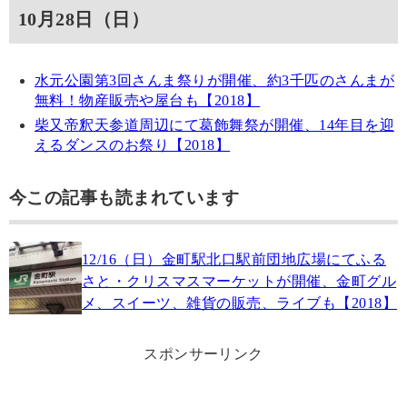
10月28日（日）
水元公園第3回さんま祭りが開催、約3千匹のさんまが
無料！物産販売や屋台も【2018】
柴又帝釈天参道周辺にて葛飾舞祭が開催、14年目を迎
えるダンスのお祭り【2018】
今この記事も読まれています
12/16（日）金町駅北口駅前団地広場にてふる
さと・クリスマスマーケットが開催、金町グル
メ、スイーツ、雑貨の販売、ライブも【2018】
スポンサーリンク