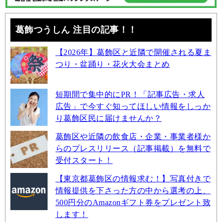
葛飾つうしん 注目の記事！！
【2026年】葛飾区と近隣で開催される夏ま
つり・盆踊り・花火大会まとめ
短期間で集中的にPR！「記事広告・求人
広告」で今すぐ知ってほしい情報をしっか
り葛飾区民に届けませんか？
葛飾区や近隣の飲食店・企業・事業者様か
らのプレスリリース（記事掲載）を無料で
受付スタート！
【東京都葛飾区の情報求む！】写真付きで
情報提供を下さった方の中から選考の上、
500円分のAmazonギフト券をプレゼント致
します！