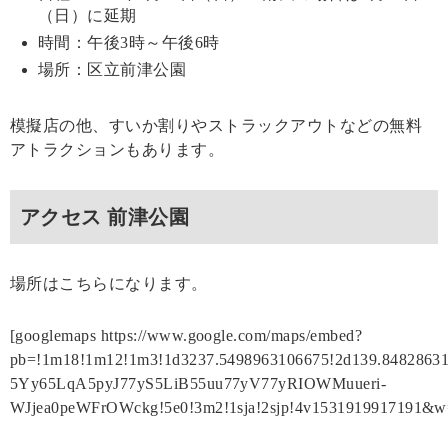
（日）に延期
時間：午後3時～午後6時
場所：区立前津公園
模擬店の他、すいか割りやストラックアウトなどの無料
アトラクションもあります。
アクセス 前津公園
場所はこちらになります。
[googlemaps https://www.google.com/maps/embed?
pb=!1m18!1m12!1m3!1d3237.5498963106675!2d139.8482863
5Yy65LqA5pyJ77yS5LiB55uu77yV77yRIOWMuueri-
WJjea0peWFrOWckg!5e0!3m2!1sja!2sjp!4v1531919917191&