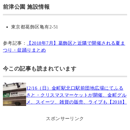
前津公園 施設情報
東京都葛飾区亀有2-51
参考記事：
【2018年7月】葛飾区と近隣で開催される夏ま
つり・盆踊りまとめ
今この記事も読まれています
12/16（日）金町駅北口駅前団地広場にてふる
さと・クリスマスマーケットが開催、金町グル
メ、スイーツ、雑貨の販売、ライブも【2018】
スポンサーリンク