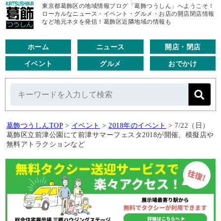
東京都葛飾区の地域情報ブログ「葛飾つうしん」へようこそ！
ローカルなニュース・イベント・グルメ・お店の開店閉店情報
など地元ネタを発信！葛飾区近隣地域の情報も
ホーム
ニュース
開店・閉店
イベント
グルメ
おでかけ
葛飾つうしんTOP
>
イベント
>
2018年のイベント
>
7/22（日）
葛飾区立前津公園にて前津サマーフェスタ2018が開催、模擬店や
無料アトラクションなど