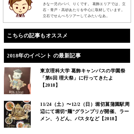
きな一児のパパ、りくです。 葛飾エリアでは、立
石・青戸・高砂あたりを中心に取材しています。
立石でせんべろツアーしてみたいなあ。
こちらの記事もオススメ
2018年のイベント の最新記事
東京理科大学 葛飾キャンパスの学園祭
「第6回 理大祭」に行ってきたよ
【2018】
11/24（土）〜12/2（日）堀切菖蒲園駅周
辺にて堀切“麺”グランプリが開催、ラー
メン、うどん、パスタなど【2018】