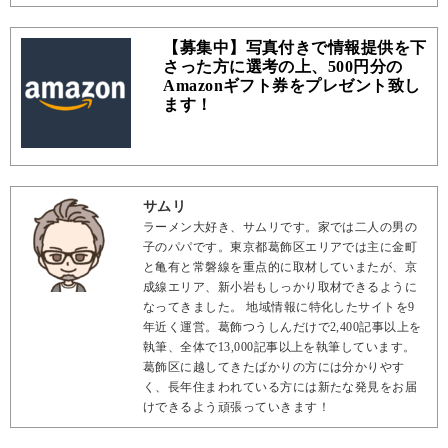
【募集中】写真付きで情報提供を下
さった方に選考の上、500円分の
Amazonギフト券をプレゼント致し
ます！
サムリ
ラーメン大好き、サムリです。家では二人の男の
子のパパです。東京都葛飾区エリアでは主に金町
と亀有と常磐線を重点的に取材していまたが、京
成線エリア、新小岩もしっかり取材できるように
なってきました。 地域情報に特化したサイトを9
年近く運営。葛飾つうしんだけで2,400記事以上を
執筆、全体で13,000記事以上を執筆しています。
葛飾区に越してきたばかりの方には分かりやす
く、長年住まわれている方には新たな発見をお届
けできるよう頑張っていきます！