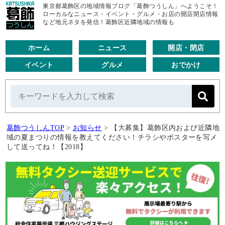
東京都葛飾区の地域情報ブログ「葛飾つうしん」へようこそ！
ローカルなニュース・イベント・グルメ・お店の開店閉店情報
など地元ネタを発信！葛飾区近隣地域の情報も
ホーム
ニュース
開店・閉店
イベント
グルメ
おでかけ
葛飾つうしんTOP
>
お知らせ
>
【大募集】葛飾区内および近隣地
域の夏まつりの情報を教えてください！チラシやポスターを写メ
して送ってね！【2018】