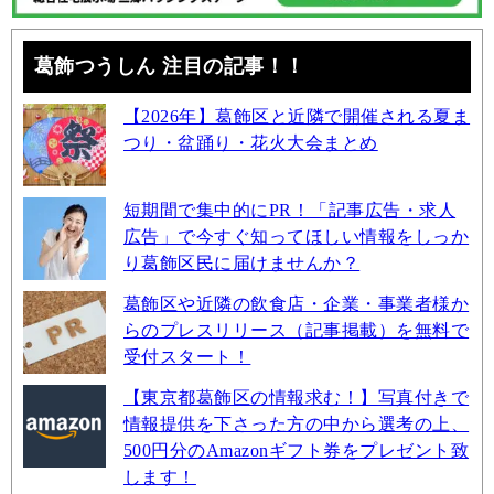
葛飾つうしん 注目の記事！！
【2026年】葛飾区と近隣で開催される夏ま
つり・盆踊り・花火大会まとめ
短期間で集中的にPR！「記事広告・求人
広告」で今すぐ知ってほしい情報をしっか
り葛飾区民に届けませんか？
葛飾区や近隣の飲食店・企業・事業者様か
らのプレスリリース（記事掲載）を無料で
受付スタート！
【東京都葛飾区の情報求む！】写真付きで
情報提供を下さった方の中から選考の上、
500円分のAmazonギフト券をプレゼント致
します！