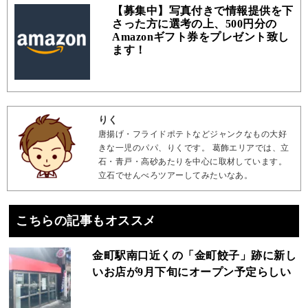
【募集中】写真付きで情報提供を下
さった方に選考の上、500円分の
Amazonギフト券をプレゼント致し
ます！
りく
唐揚げ・フライドポテトなどジャンクなもの大好
きな一児のパパ、りくです。 葛飾エリアでは、立
石・青戸・高砂あたりを中心に取材しています。
立石でせんべろツアーしてみたいなあ。
こちらの記事もオススメ
金町駅南口近くの「金町餃子」跡に新し
いお店が9月下旬にオープン予定らしい