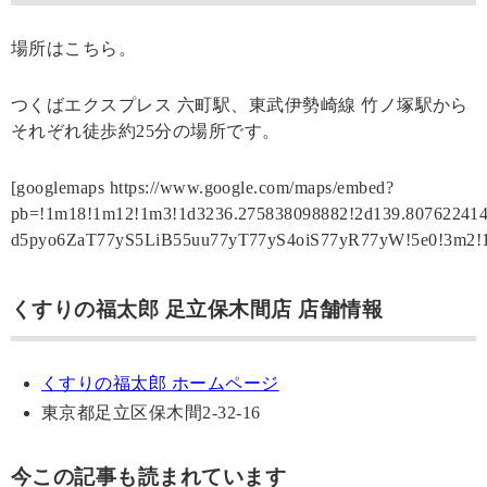
場所はこちら。
つくばエクスプレス 六町駅、東武伊勢崎線 竹ノ塚駅から
それぞれ徒歩約25分の場所です。
[googlemaps https://www.google.com/maps/embed?
pb=!1m18!1m12!1m3!1d3236.275838098882!2d139.80762241
d5pyo6ZaT77yS5LiB55uu77yT77yS4oiS77yR77yW!5e0!3m2!1
くすりの福太郎 足立保木間店 店舗情報
くすりの福太郎 ホームページ
東京都足立区保木間2-32-16
今この記事も読まれています