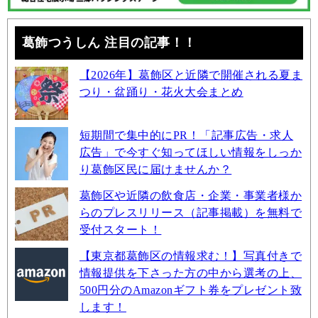
葛飾つうしん 注目の記事！！
【2026年】葛飾区と近隣で開催される夏ま
つり・盆踊り・花火大会まとめ
短期間で集中的にPR！「記事広告・求人
広告」で今すぐ知ってほしい情報をしっか
り葛飾区民に届けませんか？
葛飾区や近隣の飲食店・企業・事業者様か
らのプレスリリース（記事掲載）を無料で
受付スタート！
【東京都葛飾区の情報求む！】写真付きで
情報提供を下さった方の中から選考の上、
500円分のAmazonギフト券をプレゼント致
します！