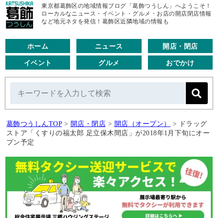
東京都葛飾区の地域情報ブログ「葛飾つうしん」へようこそ！
ローカルなニュース・イベント・グルメ・お店の開店閉店情報
など地元ネタを発信！葛飾区近隣地域の情報も
ホーム
ニュース
開店・閉店
イベント
グルメ
おでかけ
葛飾つうしんTOP
>
開店・閉店
>
開店（オープン）
>
ドラッグ
ストア「くすりの福太郎 足立保木間店」が2018年1月下旬にオー
プン予定