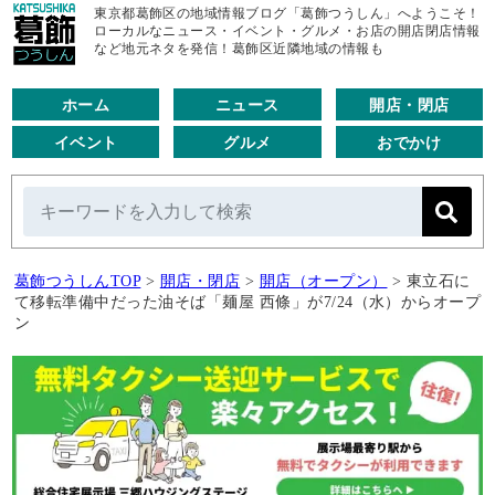
東京都葛飾区の地域情報ブログ「葛飾つうしん」へようこそ！
ローカルなニュース・イベント・グルメ・お店の開店閉店情報
など地元ネタを発信！葛飾区近隣地域の情報も
ホーム
ニュース
開店・閉店
イベント
グルメ
おでかけ
葛飾つうしんTOP
>
開店・閉店
>
開店（オープン）
>
東立石に
て移転準備中だった油そば「麺屋 西條」が7/24（水）からオープ
ン