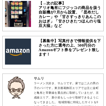
【→次の記事】
アリオ亀有にフジッコの商品を扱う
自販機が7月から設置、「昆布だし
カレー」や「甘さすっきりあんこの
おはぎ」「甘さひきたつほんのり塩
豆大福」など
【募集中】写真付きで情報提供を下
さった方に選考の上、500円分の
Amazonギフト券をプレゼント致し
ます！
サムリ
ラーメン大好き、サムリです。家では二人の男の
子のパパです。東京都葛飾区エリアでは主に金町
と亀有と常磐線を重点的に取材していまたが、京
成線エリア、新小岩もしっかり取材できるように
なってきました。 地域情報に特化したサイトを9