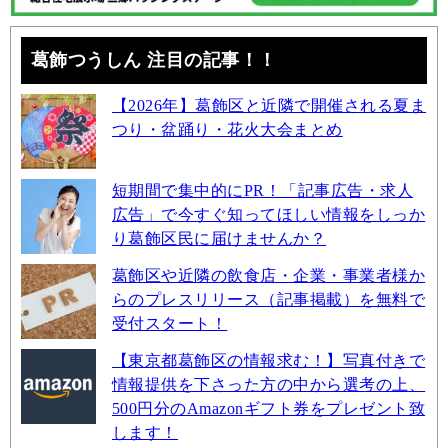
葛飾つうしん 注目の記事！！
【2026年】葛飾区と近隣で開催される夏ま
つり・盆踊り・花火大会まとめ
短期間で集中的にPR！「記事広告・求人
広告」で今すぐ知ってほしい情報をしっか
り葛飾区民に届けませんか？
葛飾区や近隣の飲食店・企業・事業者様か
らのプレスリリース（記事掲載）を無料で
受付スタート！
【東京都葛飾区の情報求む！】写真付きで
情報提供を下さった方の中から選考の上、
500円分のAmazonギフト券をプレゼント致
します！