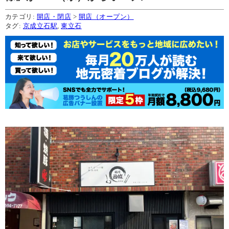
カテゴリ:
開店・閉店
>
開店（オープン）
タグ:
京成立石駅
,
東立石