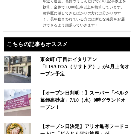
年近く運営。葛飾つうしんだけで2,400記事以上を
執筆、全体で13,000記事以上を執筆しています。
葛飾区に越してきたばかりの方には分かりやす
く、長年住まわれている方には新たな発見をお届
けできるよう頑張っていきます！
こちらの記事もオススメ
東金町1丁目にイタリアン
「LISATOA（リサトア）」が4月上旬オ
ープン予定
【オープン日判明！】スーパー「ベルク
葛飾高砂店」7/10（水）9時グランドオ
ープン！
【オープン日決定】アリオ亀有フードコ
ートに「どうとんぼり神座」が