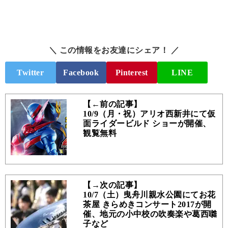
＼ この情報をお友達にシェア！ ／
Twitter
Facebook
Pinterest
LINE
【←前の記事】
10/9（月・祝）アリオ西新井にて仮
面ライダービルド ショーが開催、
観覧無料
【→次の記事】
10/7（土）曳舟川親水公園にてお花
茶屋 きらめきコンサート2017が開
催、地元の小中校の吹奏楽や葛西囃
子など