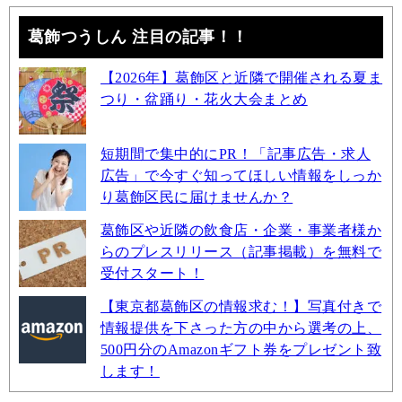
葛飾つうしん 注目の記事！！
【2026年】葛飾区と近隣で開催される夏ま
つり・盆踊り・花火大会まとめ
短期間で集中的にPR！「記事広告・求人
広告」で今すぐ知ってほしい情報をしっか
り葛飾区民に届けませんか？
葛飾区や近隣の飲食店・企業・事業者様か
らのプレスリリース（記事掲載）を無料で
受付スタート！
【東京都葛飾区の情報求む！】写真付きで
情報提供を下さった方の中から選考の上、
500円分のAmazonギフト券をプレゼント致
します！