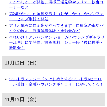
アかつしか」が開催、清掃工場見学やフリマ、飲食コ
ーナーなど
第24回かつしか国際交流まつりが、かつしかシンフォ
ニーヒルズ別館で開催
アリオ亀有に自衛隊がやってきます！自衛隊の車やバ
イクの展示、制服試着体験・撮影会など
それいけ！アンパンマン ショーがハウジングギャラリ
ー江戸川にて開催、観覧無料、ショー終了後に握手・
撮影会も
11月12日（日）
ウルトラマンジードをはじめとするウルトラ6ヒーロ
ーが葛飾・金町ハウジングギャラリーにやってくる！
11月17日（金）