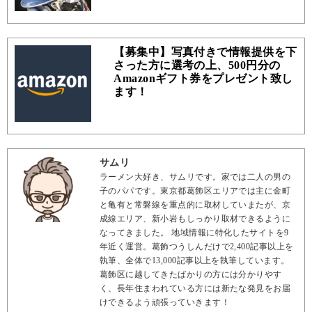
【募集中】写真付きで情報提供を下
さった方に選考の上、500円分の
Amazonギフト券をプレゼント致し
ます！
サムリ
ラーメン大好き、サムリです。家では二人の男の
子のパパです。東京都葛飾区エリアでは主に金町
と亀有と常磐線を重点的に取材していまたが、京
成線エリア、新小岩もしっかり取材できるように
なってきました。 地域情報に特化したサイトを9
年近く運営。葛飾つうしんだけで2,400記事以上を
執筆、全体で13,000記事以上を執筆しています。
葛飾区に越してきたばかりの方には分かりやす
く、長年住まわれている方には新たな発見をお届
けできるよう頑張っていきます！