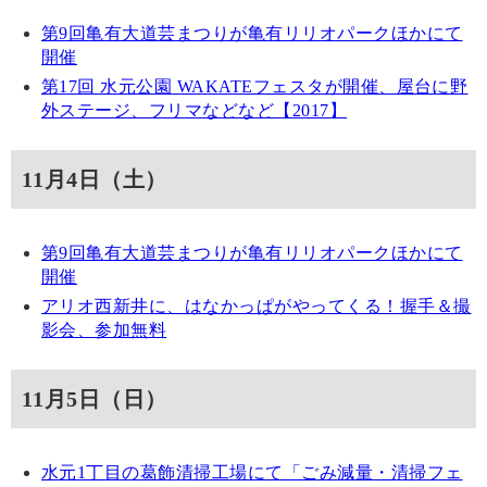
第9回亀有大道芸まつりが亀有リリオパークほかにて
開催
第17回 水元公園 WAKATEフェスタが開催、屋台に野
外ステージ、フリマなどなど【2017】
11月4日（土）
第9回亀有大道芸まつりが亀有リリオパークほかにて
開催
アリオ西新井に、はなかっぱがやってくる！握手＆撮
影会、参加無料
11月5日（日）
水元1丁目の葛飾清掃工場にて「ごみ減量・清掃フェ