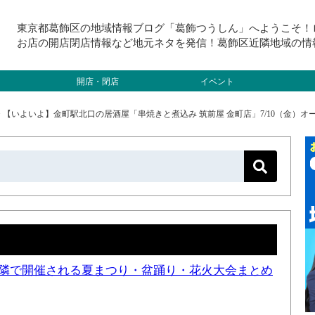
東京都葛飾区の地域情報ブログ「葛飾つうしん」へようこそ！
お店の開店閉店情報など地元ネタを発信！葛飾区近隣地域の情
開店・閉店
イベント
>
【いよいよ】金町駅北口の居酒屋「串焼きと煮込み 筑前屋 金町店」7/10（金）オ
と近隣で開催される夏まつり・盆踊り・花火大会まとめ