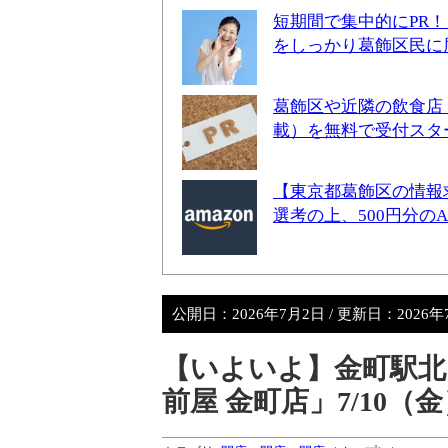
短期間で集中的にPR
をしっかり葛飾区民に
葛飾区や近隣の飲食店
載）を無料で受付スタ
【東京都葛飾区の情報
選考の上、500円分の
公開日：
2026年7月2日
/ 更新日：
2026
【いよいよ】金町駅北
前屋 金町店」7/10