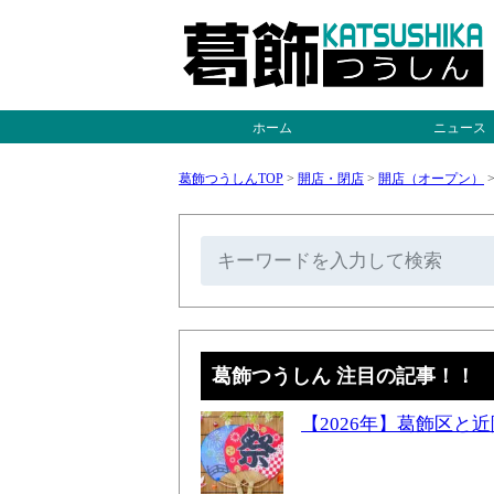
ホーム
ニュース
葛飾つうしんTOP
>
開店・閉店
>
開店（オープン）
葛飾つうしん 注目の記事！！
【2026年】葛飾区