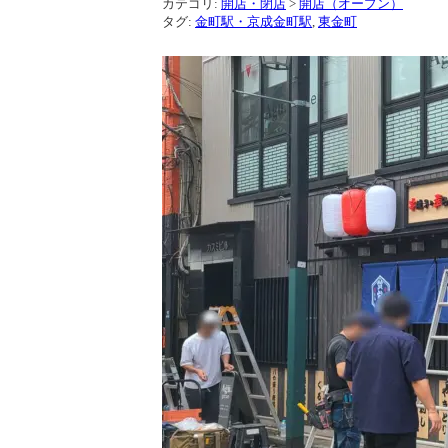
カテゴリ:
開店・閉店
>
開店（オープン）
タグ:
金町駅・京成金町駅
,
東金町