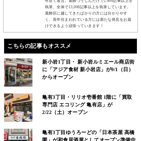
年近く運営。葛飾つうしんだけで2,400記事以上を
執筆、全体で13,000記事以上を執筆しています。
葛飾区に越してきたばかりの方には分かりやす
く、長年住まわれている方には新たな発見をお届
けできるよう頑張っていきます！
こちらの記事もオススメ
新小岩1丁目・ 新小岩ルミエール商店街
に「アジア食材 新小岩店」が9/1（日）
からオープン
亀有3丁目・リリオ壱番館 1階に「買取
専門店 エコリング 亀有店」が
2/22（土）オープン
亀有3丁目ゆうろーどの「日本茶屋 高橋
園」が和食居酒屋としてオープン準備中