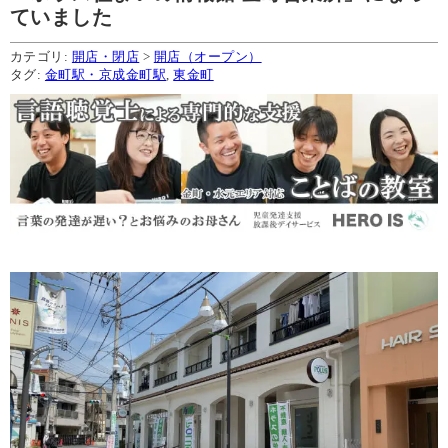
ていました
カテゴリ:
開店・閉店
>
開店（オープン）
タグ:
金町駅・京成金町駅
,
東金町