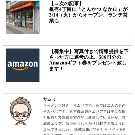
【→次の記事】
亀有4丁目に「とんかつ なか山」が
3/14（火）からオープン、ランチ営
業も
【募集中】写真付きで情報提供を下
さった方に選考の上、500円分の
Amazonギフト券をプレゼント致し
ます！
サムリ
ラーメン大好き、サムリです。家では二人の男の
子のパパです。東京都葛飾区エリアでは主に金町
と亀有と常磐線を重点的に取材していまたが、京
成線エリア、新小岩もしっかり取材できるように
なってきました。 地域情報に特化したサイトを9