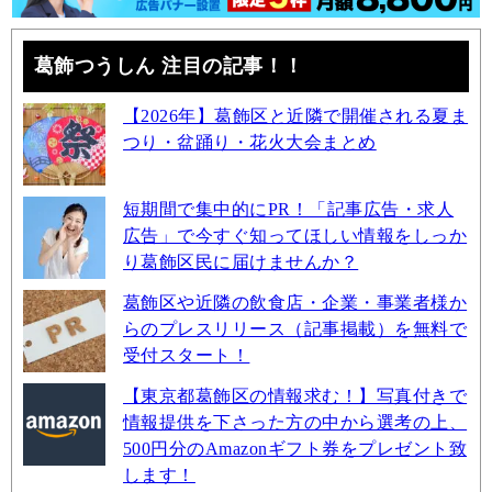
葛飾つうしん 注目の記事！！
【2026年】葛飾区と近隣で開催される夏ま
つり・盆踊り・花火大会まとめ
短期間で集中的にPR！「記事広告・求人
広告」で今すぐ知ってほしい情報をしっか
り葛飾区民に届けませんか？
葛飾区や近隣の飲食店・企業・事業者様か
らのプレスリリース（記事掲載）を無料で
受付スタート！
【東京都葛飾区の情報求む！】写真付きで
情報提供を下さった方の中から選考の上、
500円分のAmazonギフト券をプレゼント致
します！