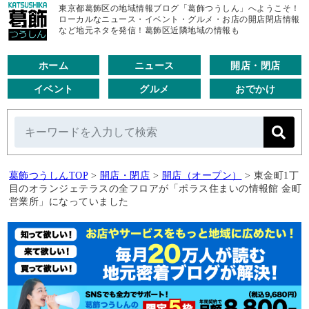
東京都葛飾区の地域情報ブログ「葛飾つうしん」へようこそ！
ローカルなニュース・イベント・グルメ・お店の開店閉店情報
など地元ネタを発信！葛飾区近隣地域の情報も
ホーム
ニュース
開店・閉店
イベント
グルメ
おでかけ
葛飾つうしんTOP
>
開店・閉店
>
開店（オープン）
>
東金町1丁
目のオランジェテラスの全フロアが「ポラス住まいの情報館 金町
営業所」になっていました