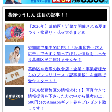
葛飾つうしん 注目の記事！！
【2026年】葛飾区と近隣で開催される夏ま
つり・盆踊り・花火大会まとめ
短期間で集中的にPR！「記事広告・求人
広告」で今すぐ知ってほしい情報をしっか
り葛飾区民に届けませんか？
葛飾区や近隣の飲食店・企業・事業者様か
らのプレスリリース（記事掲載）を無料で
受付スタート！
【東京都葛飾区の情報求む！】写真付きで
情報提供を下さった方の中から選考の上、
500円分のAmazonギフト券をプレゼント致
します！