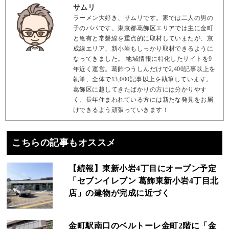
サムリ
ラーメン大好き、サムリです。家では二人の男の
子のパパです。東京都葛飾区エリアでは主に金町
と亀有と常磐線を重点的に取材していまたが、京
成線エリア、新小岩もしっかり取材できるように
なってきました。 地域情報に特化したサイトを9
年近く運営。葛飾つうしんだけで2,400記事以上を
執筆、全体で13,000記事以上を執筆しています。
葛飾区に越してきたばかりの方には分かりやす
く、長年住まわれている方には新たな発見をお届
けできるよう頑張っていきます！
こちらの記事もオススメ
【続報】東新小岩4丁目にオープン予定
「セブンイレブン 葛飾東新小岩4丁目北
店」の建物が完成に近づく
金町駅南口のベルトーレ金町2階に「金