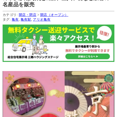
名産品を販売
カテゴリ:
開店・閉店
>
開店（オープン）
タグ:
亀有
,
亀有駅
,
アリオ亀有