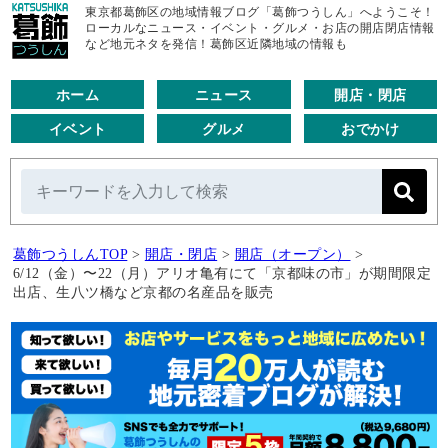
東京都葛飾区の地域情報ブログ「葛飾つうしん」へようこそ！
ローカルなニュース・イベント・グルメ・お店の開店閉店情報
など地元ネタを発信！葛飾区近隣地域の情報も
ホーム
ニュース
開店・閉店
イベント
グルメ
おでかけ
葛飾つうしんTOP
>
開店・閉店
>
開店（オープン）
>
6/12（金）〜22（月）アリオ亀有にて「京都味の市」が期間限定
出店、生八ツ橋など京都の名産品を販売