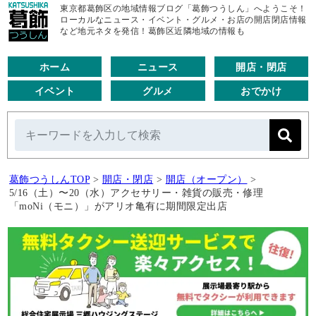
東京都葛飾区の地域情報ブログ「葛飾つうしん」へようこそ！
ローカルなニュース・イベント・グルメ・お店の開店閉店情報
など地元ネタを発信！葛飾区近隣地域の情報も
ホーム
ニュース
開店・閉店
イベント
グルメ
おでかけ
葛飾つうしんTOP
>
開店・閉店
>
開店（オープン）
>
5/16（土）〜20（水）アクセサリー・雑貨の販売・修理
「moNi（モニ）」がアリオ亀有に期間限定出店