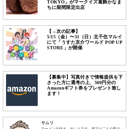
TOKYO」がマークイズ葛飾かなま
ちに期間限定出店
【→次の記事】
5/15（金）〜31（日）北千住マルイ
にて「うすた京介ワールド POP UP
STORE」が開催
【募集中】写真付きで情報提供を下
さった方に選考の上、500円分の
Amazonギフト券をプレゼント致し
ます！
サムリ
ラーメン大好き、サムリです。家では二人の男の