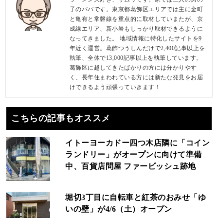
子のパパです。東京都葛飾区エリアでは主に金町
と亀有と常磐線を重点的に取材していまたが、京
成線エリア、新小岩もしっかり取材できるように
なってきました。 地域情報に特化したサイトを9
年近く運営。葛飾つうしんだけで2,400記事以上を
執筆、全体で13,000記事以上を執筆しています。
葛飾区に越してきたばかりの方には分かりやす
く、長年住まわれている方には新たな発見をお届
けできるよう頑張っていきます！
こちらの記事もオススメ
イトーヨーカドー四つ木店隣に「コイン
ランドリー」がオープンに向けて準備
中、百貨店問屋 ファービッシュ跡地
堀切3丁目に自転車と紅茶のおみせ「ゆ
いの壁」が4/6（土）オープン