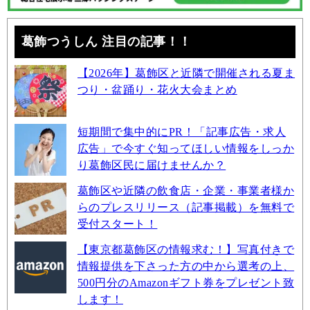
葛飾つうしん 注目の記事！！
【2026年】葛飾区と近隣で開催される夏ま
つり・盆踊り・花火大会まとめ
短期間で集中的にPR！「記事広告・求人
広告」で今すぐ知ってほしい情報をしっか
り葛飾区民に届けませんか？
葛飾区や近隣の飲食店・企業・事業者様か
らのプレスリリース（記事掲載）を無料で
受付スタート！
【東京都葛飾区の情報求む！】写真付きで
情報提供を下さった方の中から選考の上、
500円分のAmazonギフト券をプレゼント致
します！