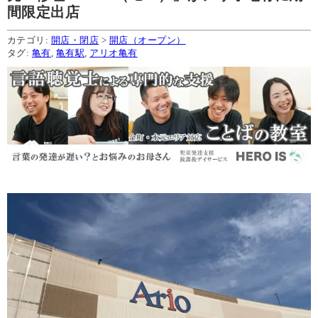
間限定出店
カテゴリ:
開店・閉店
>
開店（オープン）
タグ:
亀有
,
亀有駅
,
アリオ亀有