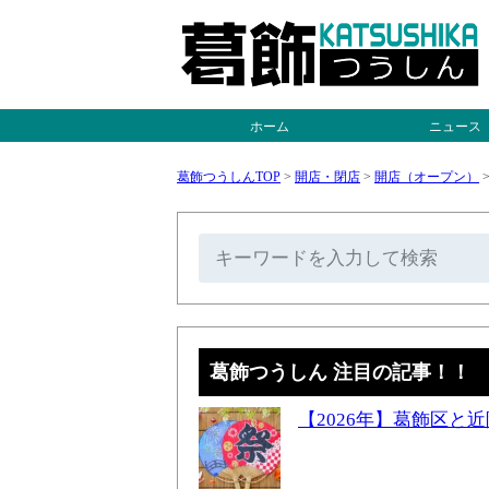
ホーム
ニュース
葛飾つうしんTOP
>
開店・閉店
>
開店（オープン）
葛飾つうしん 注目の記事！！
【2026年】葛飾区