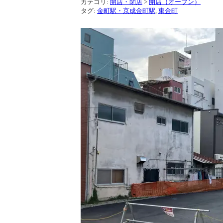
カテゴリ:
開店・閉店
>
開店（オープン）
タグ:
金町駅・京成金町駅
,
東金町