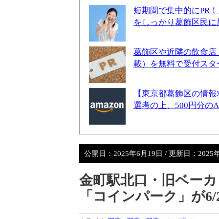
短期間で集中的にPR
をしっかり葛飾区民に
葛飾区や近隣の飲食店
載）を無料で受付スタ
【東京都葛飾区の情報
選考の上、500円分の
公開日：
2025年6月19日
/ 更新日：
2025
金町駅北口・旧ベーカ
「コインパーク」が6/