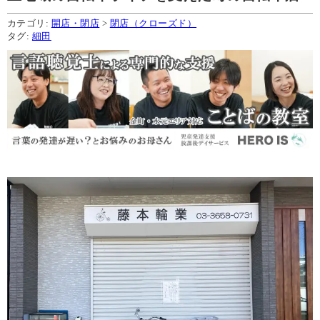
カテゴリ:
開店・閉店
>
閉店（クローズド）
タグ:
細田