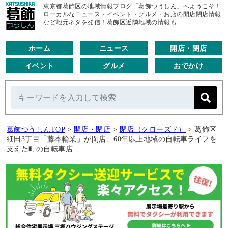
東京都葛飾区の地域情報ブログ「葛飾つうしん」へようこそ！
ローカルなニュース・イベント・グルメ・お店の開店閉店情報
など地元ネタを発信！葛飾区近隣地域の情報も
ホーム
ニュース
開店・閉店
イベント
グルメ
おでかけ
葛飾つうしんTOP
>
開店・閉店
>
閉店（クローズド）
>
葛飾区
細田3丁目「藤本輪業」が閉店、60年以上地域の自転車ライフを
支えた町の自転車店