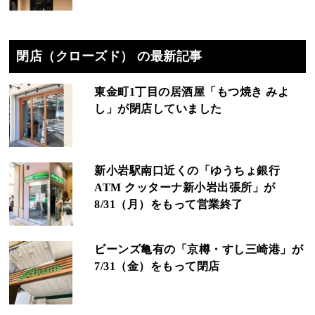
閉店（クローズド） の最新記事
東金町1丁目の居酒屋「もつ焼き みよ
し」が閉店していました
新小岩駅南口近くの「ゆうちょ銀行
ATM クッターナ新小岩出張所」が
8/31（月）をもって営業終了
ビーンズ亀有の「京樽・すし三崎港」が
7/31（金）をもって閉店