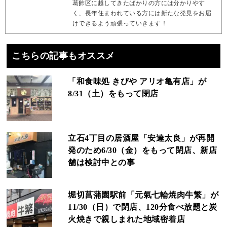
葛飾区に越してきたばかりの方には分かりやす
く、長年住まわれている方には新たな発見をお届
けできるよう頑張っていきます！
こちらの記事もオススメ
「和食味処 きびや アリオ亀有店」が
8/31（土）をもって閉店
立石4丁目の居酒屋「安達太良」が再開
発のため6/30（金）をもって閉店、新店
舗は検討中との事
堀切菖蒲園駅前「元氣七輪焼肉牛繁」が
11/30（日）で閉店、120分食べ放題と炭
火焼きで親しまれた地域密着店