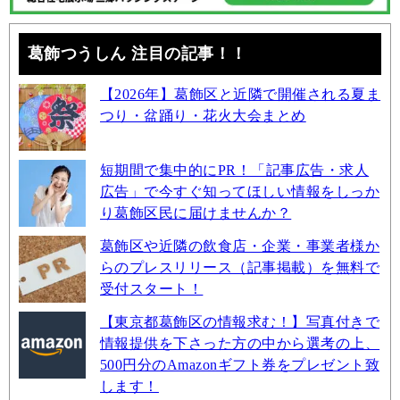
葛飾つうしん 注目の記事！！
【2026年】葛飾区と近隣で開催される夏ま
つり・盆踊り・花火大会まとめ
短期間で集中的にPR！「記事広告・求人
広告」で今すぐ知ってほしい情報をしっか
り葛飾区民に届けませんか？
葛飾区や近隣の飲食店・企業・事業者様か
らのプレスリリース（記事掲載）を無料で
受付スタート！
【東京都葛飾区の情報求む！】写真付きで
情報提供を下さった方の中から選考の上、
500円分のAmazonギフト券をプレゼント致
します！