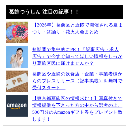
葛飾つうしん 注目の記事！！
【2026年】葛飾区と近隣で開催される夏ま
つり・盆踊り・花火大会まとめ
短期間で集中的にPR！「記事広告・求人
広告」で今すぐ知ってほしい情報をしっか
り葛飾区民に届けませんか？
葛飾区や近隣の飲食店・企業・事業者様か
らのプレスリリース（記事掲載）を無料で
受付スタート！
【東京都葛飾区の情報求む！】写真付きで
情報提供を下さった方の中から選考の上、
500円分のAmazonギフト券をプレゼント致
します！