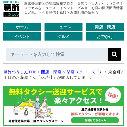
東京都葛飾区の地域情報ブログ「葛飾つうしん」へようこそ！
ローカルなニュース・イベント・グルメ・お店の開店閉店情報
など地元ネタを発信！葛飾区近隣地域の情報も
ホーム
ニュース
開店・閉店
イベント
グルメ
おでかけ
葛飾つうしんTOP
>
開店・閉店
>
閉店（クローズド）
>
東金町2
丁目のお花屋さん「花時計」が閉店していました