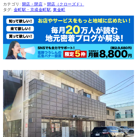
カテゴリ:
開店・閉店
>
閉店（クローズド）
タグ:
金町駅・京成金町駅
,
東金町