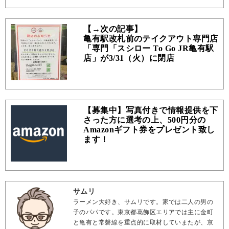
【→次の記事】
亀有駅改札前のテイクアウト専門店
「専門「スシロー To Go JR亀有駅
店」が3/31（火）に閉店
【募集中】写真付きで情報提供を下
さった方に選考の上、500円分の
Amazonギフト券をプレゼント致し
ます！
サムリ
ラーメン大好き、サムリです。家では二人の男の
子のパパです。東京都葛飾区エリアでは主に金町
と亀有と常磐線を重点的に取材していまたが、京