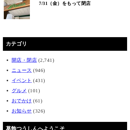
7/31（金）をもって閉店
カテゴリ
開店・閉店
(2,741)
ニュース
(946)
イベント
(431)
グルメ
(101)
おでかけ
(61)
お知らせ
(326)
葛飾つうしんへようこそ