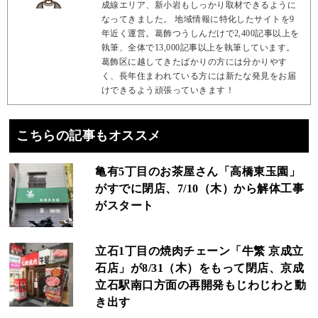
成線エリア、新小岩もしっかり取材できるように
なってきました。 地域情報に特化したサイトを9
年近く運営。葛飾つうしんだけで2,400記事以上を
執筆、全体で13,000記事以上を執筆しています。
葛飾区に越してきたばかりの方には分かりやす
く、長年住まわれている方には新たな発見をお届
けできるよう頑張っていきます！
こちらの記事もオススメ
亀有5丁目のお茶屋さん「高橋東玉園」
がすでに閉店、7/10（木）から解体工事
がスタート
立石1丁目の焼肉チェーン「牛繁 京成立
石店」が8/31（木）をもって閉店、京成
立石駅南口方面の再開発もじわじわと動
き出す