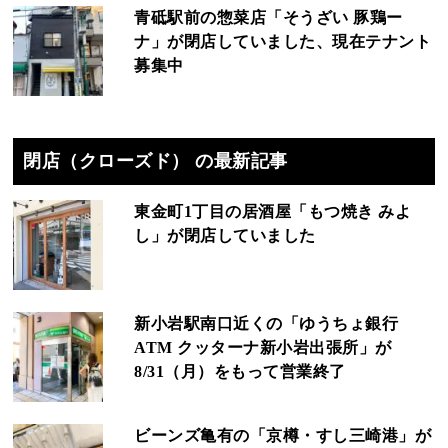
青砥駅前の惣菜店「そうざい 豚鶏ー
ナ」が閉店していました、現在テナント
募集中
閉店（クローズド） の最新記事
東金町1丁目の居酒屋「もつ焼き みよ
し」が閉店していました
新小岩駅南口近くの「ゆうちょ銀行
ATM クッターナ新小岩出張所」が
8/31（月）をもって営業終了
ビーンズ亀有の「京樽・すし三崎港」が