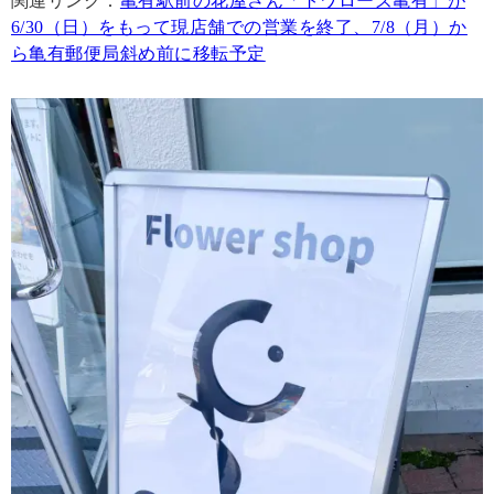
関連リンク：
亀有駅前の花屋さん「トワローズ亀有」が
6/30（日）をもって現店舗での営業を終了、7/8（月）か
ら亀有郵便局斜め前に移転予定