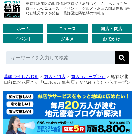
東京都葛飾区の地域情報ブログ「葛飾つうしん」へようこそ！
ローカルなニュース・イベント・グルメ・お店の開店閉店情報
など地元ネタを発信！葛飾区近隣地域の情報も
ホーム
ニュース
開店・閉店
イベント
グルメ
おでかけ
葛飾つうしんTOP
>
開店・閉店
>
開店（オープン）
>
亀有駅北
口前にお花屋さん「C.Flower 亀有店」が4/24（金）からオープン