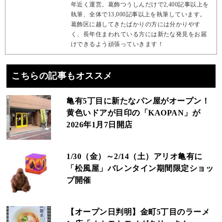
年近く運営。葛飾つうしんだけで2,400記事以上を
執筆、全体で13,000記事以上を執筆しています。
葛飾区に越してきたばかりの方には分かりやす
く、長年住まわれている方には新たな発見をお届
けできるよう頑張っていきます！
こちらの記事もオススメ
亀有5丁目に新たなパン屋がオープン！
黄色いドアが目印の「KAOPAN」が
2026年1月7日開店
1/30（金）～2/14（土）アリオ亀有に
「松風屋」バレンタイン期間限定ショッ
プ開催
【オープン日判明】金町5丁目のラーメ