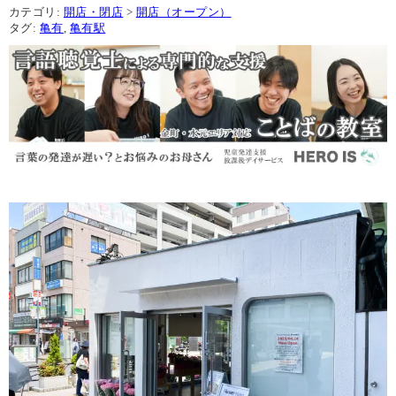
カテゴリ:
開店・閉店
>
開店（オープン）
タグ:
亀有
,
亀有駅