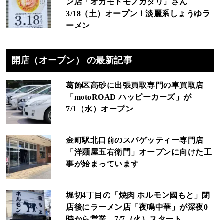
ン店「オカモトモノガタリ」さん
3/18（土）オープン！淡麗系しょうゆラ
ーメン
開店（オープン） の最新記事
葛飾区高砂に出張買取専門の車買取店
「motoROAD ハッピーカーズ」が
7/1（水）オープン
金町駅北口前のスパゲッティー専門店
「洋麺屋五右衛門」オープンに向けた工
事が始まっています
堀切4丁目の「焼肉 ホルモン國もと」閉
店後にラーメン店「夜鳴中華」が深夜0
時から営業、7/7（火）スタート