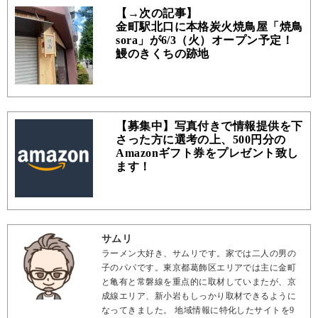
【→次の記事】
金町駅北口に本格炭火焼鳥屋「焼鳥
sora」が6/3（火）オープン予定！
鰻のきくちの跡地
【募集中】写真付きで情報提供を下
さった方に選考の上、500円分の
Amazonギフト券をプレゼント致し
ます！
サムリ
ラーメン大好き、サムリです。家では二人の男の
子のパパです。東京都葛飾区エリアでは主に金町
と亀有と常磐線を重点的に取材していまたが、京
成線エリア、新小岩もしっかり取材できるように
なってきました。 地域情報に特化したサイトを9