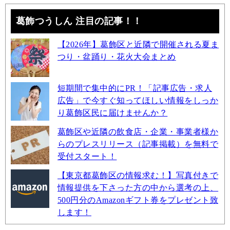
葛飾つうしん 注目の記事！！
【2026年】葛飾区と近隣で開催される夏ま
つり・盆踊り・花火大会まとめ
短期間で集中的にPR！「記事広告・求人
広告」で今すぐ知ってほしい情報をしっか
り葛飾区民に届けませんか？
葛飾区や近隣の飲食店・企業・事業者様か
らのプレスリリース（記事掲載）を無料で
受付スタート！
【東京都葛飾区の情報求む！】写真付きで
情報提供を下さった方の中から選考の上、
500円分のAmazonギフト券をプレゼント致
します！