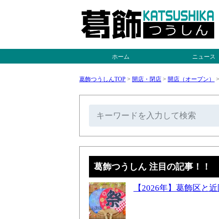
ホーム
ニュース
葛飾つうしんTOP
>
開店・閉店
>
開店（オープン）
葛飾つうしん 注目の記事！！
【2026年】葛飾区