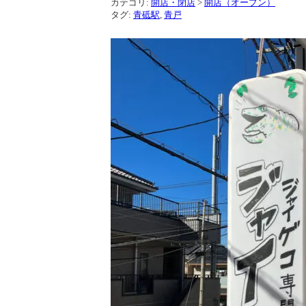
カテゴリ:
開店・閉店
>
開店（オープン）
タグ:
青砥駅
,
青戸