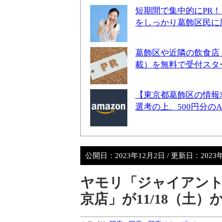
短期間で集中的にPR
をしっかり葛飾区民に
葛飾区や近隣の飲食店
載）を無料で受付スタ
【東京都葛飾区の情報
選考の上、500円分の
公開日：
2023年12月2日
/ 更新日：
2023
ヤモリ「ジャイアン
京店」が11/18（土