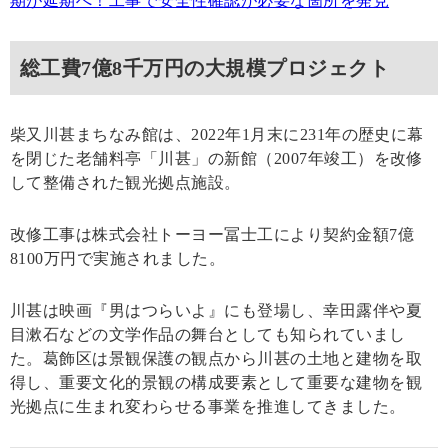
期が延期へ！工事で安全性確認が必要な箇所を発見
総工費7億8千万円の大規模プロジェクト
柴又川甚まちなみ館は、2022年1月末に231年の歴史に幕
を閉じた老舗料亭「川甚」の新館（2007年竣工）を改修
して整備された観光拠点施設。
改修工事は株式会社トーヨー冨士工により契約金額7億
8100万円で実施されました。
川甚は映画『男はつらいよ』にも登場し、幸田露伴や夏
目漱石などの文学作品の舞台としても知られていまし
た。葛飾区は景観保護の観点から川甚の土地と建物を取
得し、重要文化的景観の構成要素として重要な建物を観
光拠点に生まれ変わらせる事業を推進してきました。