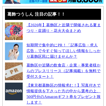
葛飾つうしん 注目の記事！！
【2026年】葛飾区と近隣で開催される夏ま
つり・盆踊り・花火大会まとめ
短期間で集中的にPR！「記事広告・求人
広告」で今すぐ知ってほしい情報をしっか
り葛飾区民に届けませんか？
葛飾区や近隣の飲食店・企業・事業者様か
らのプレスリリース（記事掲載）を無料で
受付スタート！
【東京都葛飾区の情報求む！】写真付きで
情報提供を下さった方の中から選考の上、
500円分のAmazonギフト券をプレゼント致
します！