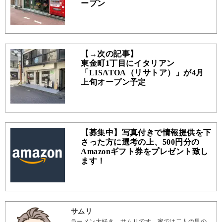
ープン
【→次の記事】
東金町1丁目にイタリアン
「LISATOA（リサトア）」が4月
上旬オープン予定
【募集中】写真付きで情報提供を下
さった方に選考の上、500円分の
Amazonギフト券をプレゼント致し
ます！
サムリ
ラーメン大好き、サムリです。家では二人の男の