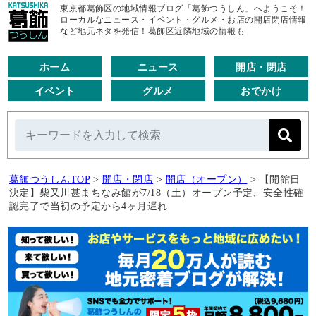
東京都葛飾区の地域情報ブログ「葛飾つうしん」へようこそ！
ローカルなニュース・イベント・グルメ・お店の開店閉店情報
など地元ネタを発信！葛飾区近隣地域の情報も
ホーム
ニュース
開店・閉店
イベント
グルメ
おでかけ
葛飾つうしんTOP
>
開店・閉店
>
開店（オープン）
>
【開館日
決定】柴又川甚まちなみ館が7/18（土）オープン予定、安全性確
認完了で当初の予定から4ヶ月遅れ