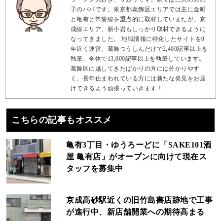
子のパパです。東京都葛飾区エリアでは主に金町
と亀有と常磐線を重点的に取材していまたが、京
成線エリア、新小岩もしっかり取材できるように
なってきました。 地域情報に特化したサイトを9
年近く運営。葛飾つうしんだけで2,400記事以上を
執筆、全体で13,000記事以上を執筆しています。
葛飾区に越してきたばかりの方には分かりやす
く、長年住まわれている方には新たな発見をお届
けできるよう頑張っていきます！
こちらの記事もオススメ
亀有3丁目・ゆうろーどに「SAKE101酒
屋 亀有店」がオープンに向けて現在ス
タッフを募集中
京成高砂駅近くの旧竹島書店跡地で工事
が進行中、新店舗開業への期待高まる