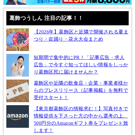
葛飾つうしん 注目の記事！！
【2026年】葛飾区と近隣で開催される夏ま
つり・盆踊り・花火大会まとめ
短期間で集中的にPR！「記事広告・求人
広告」で今すぐ知ってほしい情報をしっか
り葛飾区民に届けませんか？
葛飾区や近隣の飲食店・企業・事業者様か
らのプレスリリース（記事掲載）を無料で
受付スタート！
【東京都葛飾区の情報求む！】写真付きで
情報提供を下さった方の中から選考の上、
500円分のAmazonギフト券をプレゼント致
します！