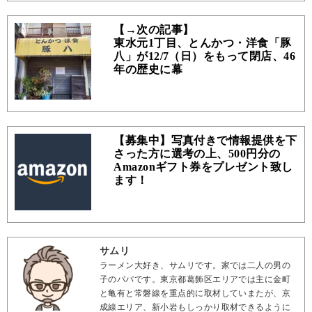
【→次の記事】
東水元1丁目、とんかつ・洋食「豚
八」が12/7（日）をもって閉店、46
年の歴史に幕
【募集中】写真付きで情報提供を下
さった方に選考の上、500円分の
Amazonギフト券をプレゼント致し
ます！
サムリ
ラーメン大好き、サムリです。家では二人の男の
子のパパです。東京都葛飾区エリアでは主に金町
と亀有と常磐線を重点的に取材していまたが、京
成線エリア、新小岩もしっかり取材できるように