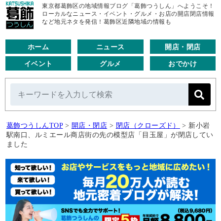
東京都葛飾区の地域情報ブログ「葛飾つうしん」へようこそ！
ローカルなニュース・イベント・グルメ・お店の開店閉店情報
など地元ネタを発信！葛飾区近隣地域の情報も
ホーム
ニュース
開店・閉店
イベント
グルメ
おでかけ
葛飾つうしんTOP
>
開店・閉店
>
閉店（クローズド）
>
新小岩
駅南口、ルミエール商店街の先の模型店「目玉屋」が閉店してい
ました