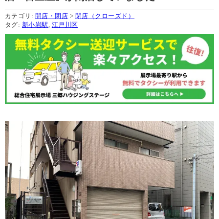
カテゴリ:
開店・閉店
>
閉店（クローズド）
タグ:
新小岩駅
,
江戸川区