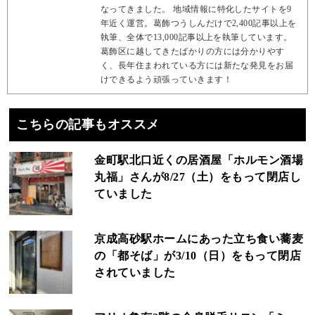
なってきました。 地域情報に特化したサイトを9
年近く運営。葛飾つうしんだけで2,400記事以上を
執筆、全体で13,000記事以上を執筆しています。
葛飾区に越してきたばかりの方には分かりやす
く、長年住まわれている方には新たな発見をお届
けできるよう頑張っていきます！
こちらの記事もオススメ
金町駅北口近くの居酒屋「ホルモン酒場
丸福」さんが8/27（土）をもって閉店し
ていました
京成高砂駅ホームにあった立ち食い蕎麦
の「都そば」が3/10（日）をもって閉店
されていました