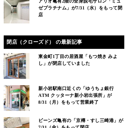
アリオ亀有2階の全身脱毛サロン「ミュ
ゼプラチナム」が7/31（水）をもって閉
店
閉店（クローズド） の最新記事
東金町1丁目の居酒屋「もつ焼き みよ
し」が閉店していました
新小岩駅南口近くの「ゆうちょ銀行
ATM クッターナ新小岩出張所」が
8/31（月）をもって営業終了
ビーンズ亀有の「京樽・すし三崎港」が
7/31（金）をもって閉店