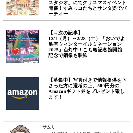
スタジオ」にてクリスマスイベント
開催！すみっコたちとサンタ姿でパ
ーティー
【→次の記事】
12/1（月）～2/28（土）「おいでよ
亀有ウィンターイルミネーション
2025」点灯中！こち亀記念館開館
記念で銅像も装飾
【募集中】写真付きで情報提供を下
さった方に選考の上、500円分の
Amazonギフト券をプレゼント致し
ます！
サムリ