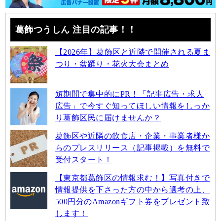
葛飾つうしん 注目の記事！！
【2026年】葛飾区と近隣で開催される夏ま
つり・盆踊り・花火大会まとめ
短期間で集中的にPR！「記事広告・求人
広告」で今すぐ知ってほしい情報をしっか
り葛飾区民に届けませんか？
葛飾区や近隣の飲食店・企業・事業者様か
らのプレスリリース（記事掲載）を無料で
受付スタート！
【東京都葛飾区の情報求む！】写真付きで
情報提供を下さった方の中から選考の上、
500円分のAmazonギフト券をプレゼント致
します！