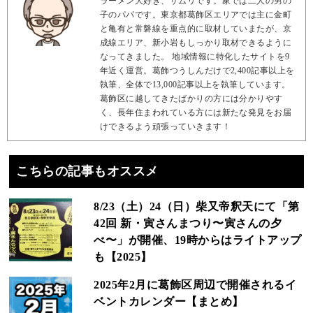
ラーメン大好き、サムリです。家では二人の男の
子のパパです。東京都葛飾区エリアでは主に金町
と亀有と常磐線を重点的に取材していまたが、京
成線エリア、新小岩もしっかり取材できるように
なってきました。 地域情報に特化したサイトを9
年近く運営。葛飾つうしんだけで2,400記事以上を
執筆、全体で13,000記事以上を執筆しています。
葛飾区に越してきたばかりの方には分かりやす
く、長年住まわれている方には新たな発見をお届
けできるよう頑張っていきます！
こちらの記事もオススメ
8/23（土）24（日）柴又帝釈天にて「第
42回 新・寅さんまつり〜寅さんの夕
べ〜」が開催、19時からはライトアップ
も【2025】
2025年2月に葛飾区周辺で開催されるイ
ベントカレンダー【まとめ】