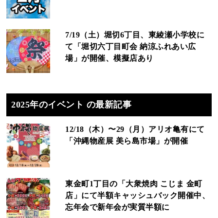
7/19（土）堀切6丁目、東綾瀬小学校に
て「堀切六丁目町会 納涼ふれあい広
場」が開催、模擬店あり
2025年のイベント の最新記事
12/18（木）〜29（月）アリオ亀有にて
「沖縄物産展 美ら島市場」が開催
東金町1丁目の「大衆焼肉 こじま 金町
店」にて半額キャッシュバック開催中、
忘年会で新年会が実質半額に