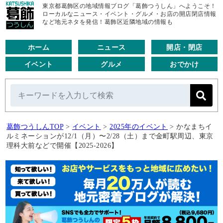
東京都葛飾区の地域情報ブログ「葛飾つうしん」へようこそ！
ローカルなニュース・イベント・グルメ・お店の開店閉店情報
など地元ネタを発信！葛飾区近隣地域の情報も
ホーム
ニュース
開店・閉店
イベント
グルメ
おでかけ
葛飾つうしんTOP
>
イベント
>
2025年のイベント
>
かなまちイ
ルミネーションが12/1（月）〜2/28（土）まで金町駅周辺、東京
理科大前などで開催【2025-2026】