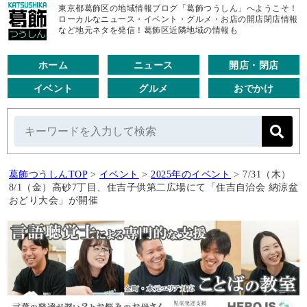
東京都葛飾区の地域情報ブログ「葛飾つうしん」へようこそ！
ローカルなニュース・イベント・グルメ・お店の開店閉店情報
など地元ネタを発信！葛飾区近隣地域の情報も
ホーム
ニュース
開店・閉店
イベント
グルメ
おでかけ
葛飾つうしんTOP
>
イベント
>
2025年のイベント
>
7/31（木）
8/1（金）高砂7丁目、住吉子供第二広場にて「住吉自治会 納涼盆
おどり大会」が開催