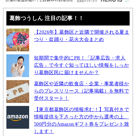
葛飾つうしん 注目の記事！！
【2026年】葛飾区と近隣で開催される夏ま
つり・盆踊り・花火大会まとめ
短期間で集中的にPR！「記事広告・求人
広告」で今すぐ知ってほしい情報をしっか
り葛飾区民に届けませんか？
葛飾区や近隣の飲食店・企業・事業者様か
らのプレスリリース（記事掲載）を無料で
受付スタート！
【東京都葛飾区の情報求む！】写真付きで
情報提供を下さった方の中から選考の上、
500円分のAmazonギフト券をプレゼント致
します！