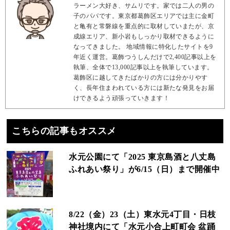
ラーメン大好き、サムリです。家では二人の男の
子のパパです。東京都葛飾区エリアでは主に金町
と亀有と常磐線を重点的に取材していまたが、京
成線エリア、新小岩もしっかり取材できるように
なってきました。 地域情報に特化したサイトを9
年近く運営。葛飾つうしんだけで2,400記事以上を
執筆、全体で13,000記事以上を執筆しています。
葛飾区に越してきたばかりの方には分かりやす
く、長年住まわれている方には新たな発見をお届
けできるよう頑張っていきます！
こちらの記事もオススメ
水元公園にて「2025 東京島酒と八丈島
ふれあい祭り」が6/15（日）まで開催中
8/22（金）23（土）東水元4丁目・日枝
神社境内にて「水元小合上町町会 盆踊