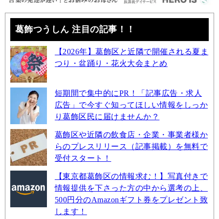
葛飾つうしん 注目の記事！！
【2026年】葛飾区と近隣で開催される夏ま
つり・盆踊り・花火大会まとめ
短期間で集中的にPR！「記事広告・求人
広告」で今すぐ知ってほしい情報をしっか
り葛飾区民に届けませんか？
葛飾区や近隣の飲食店・企業・事業者様か
らのプレスリリース（記事掲載）を無料で
受付スタート！
【東京都葛飾区の情報求む！】写真付きで
情報提供を下さった方の中から選考の上、
500円分のAmazonギフト券をプレゼント致
します！