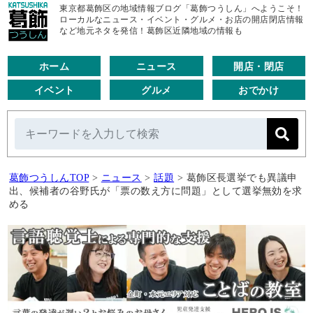
東京都葛飾区の地域情報ブログ「葛飾つうしん」へようこそ！
ローカルなニュース・イベント・グルメ・お店の開店閉店情報
など地元ネタを発信！葛飾区近隣地域の情報も
ホーム
ニュース
開店・閉店
イベント
グルメ
おでかけ
葛飾つうしんTOP
>
ニュース
>
話題
>
葛飾区長選挙でも異議申
出、候補者の谷野氏が「票の数え方に問題」として選挙無効を求
める