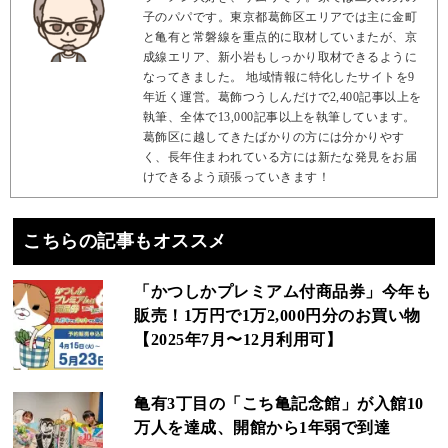
子のパパです。東京都葛飾区エリアでは主に金町
と亀有と常磐線を重点的に取材していまたが、京
成線エリア、新小岩もしっかり取材できるように
なってきました。 地域情報に特化したサイトを9
年近く運営。葛飾つうしんだけで2,400記事以上を
執筆、全体で13,000記事以上を執筆しています。
葛飾区に越してきたばかりの方には分かりやす
く、長年住まわれている方には新たな発見をお届
けできるよう頑張っていきます！
こちらの記事もオススメ
「かつしかプレミアム付商品券」今年も
販売！1万円で1万2,000円分のお買い物
【2025年7月〜12月利用可】
亀有3丁目の「こち亀記念館」が入館10
万人を達成、開館から1年弱で到達