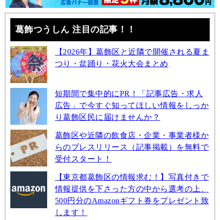
葛飾つうしん 注目の記事！！
【2026年】葛飾区と近隣で開催される夏ま
つり・盆踊り・花火大会まとめ
短期間で集中的にPR！「記事広告・求人
広告」で今すぐ知ってほしい情報をしっか
り葛飾区民に届けませんか？
葛飾区や近隣の飲食店・企業・事業者様か
らのプレスリリース（記事掲載）を無料で
受付スタート！
【東京都葛飾区の情報求む！】写真付きで
情報提供を下さった方の中から選考の上、
500円分のAmazonギフト券をプレゼント致
します！