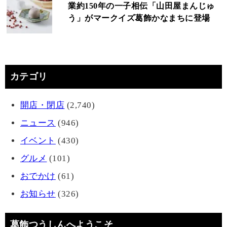
業約150年の一子相伝「山田屋まんじゅ
う」がマークイズ葛飾かなまちに登場
カテゴリ
開店・閉店
(2,740)
ニュース
(946)
イベント
(430)
グルメ
(101)
おでかけ
(61)
お知らせ
(326)
葛飾つうしんへようこそ