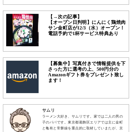
【→次の記事】
【オープン日判明】にんにく鶏焼肉
サン金町店が12/3（水）オープン！
電話予約で1杯サービス特典あり
【募集中】写真付きで情報提供を下
さった方に選考の上、500円分の
Amazonギフト券をプレゼント致し
ます！
サムリ
ラーメン大好き、サムリです。家では二人の男の
子のパパです。東京都葛飾区エリアでは主に金町
と亀有と常磐線を重点的に取材していまたが、京