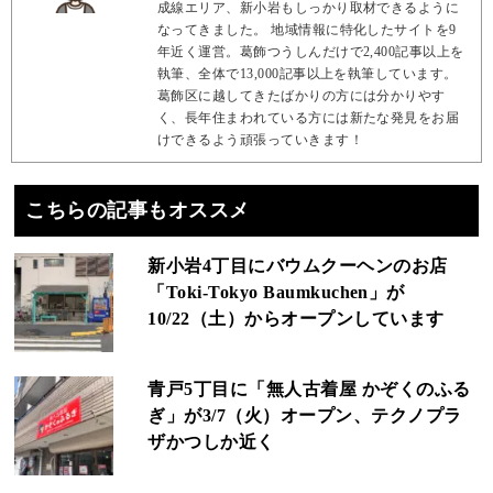
成線エリア、新小岩もしっかり取材できるように
なってきました。 地域情報に特化したサイトを9
年近く運営。葛飾つうしんだけで2,400記事以上を
執筆、全体で13,000記事以上を執筆しています。
葛飾区に越してきたばかりの方には分かりやす
く、長年住まわれている方には新たな発見をお届
けできるよう頑張っていきます！
こちらの記事もオススメ
新小岩4丁目にバウムクーヘンのお店
「Toki-Tokyo Baumkuchen」が
10/22（土）からオープンしています
青戸5丁目に「無人古着屋 かぞくのふる
ぎ」が3/7（火）オープン、テクノプラ
ザかつしか近く