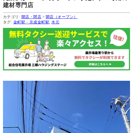
建材専門店
カテゴリ:
開店・閉店
>
開店（オープン）
タグ:
金町駅・京成金町駅
,
水元