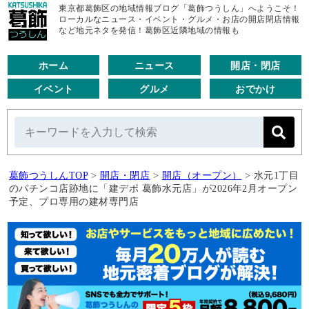
東京都葛飾区の地域情報ブログ「葛飾つうしん」へようこそ！
ローカルなニュース・イベント・グルメ・お店の開店閉店情報
など地元ネタを発信！葛飾区近隣地域の情報も
ホーム
ニュース
開店・閉店
イベント
グルメ
おでかけ
葛飾つうしんTOP
>
開店・閉店
>
開店（オープン）
>
水元1丁目
のパチンコ店跡地に「建デポ 葛飾水元店」が2026年2月オープン
予定、プロ専用の建材専門店