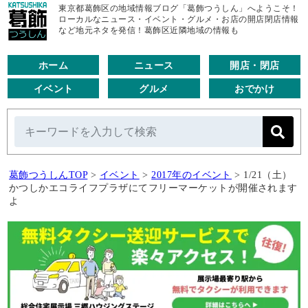
東京都葛飾区の地域情報ブログ「葛飾つうしん」へようこそ！
ローカルなニュース・イベント・グルメ・お店の開店閉店情報
など地元ネタを発信！葛飾区近隣地域の情報も
ホーム
ニュース
開店・閉店
イベント
グルメ
おでかけ
葛飾つうしんTOP
>
イベント
>
2017年のイベント
>
1/21（土）
かつしかエコライフプラザにてフリーマーケットが開催されます
よ