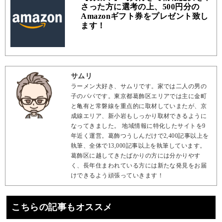
さった方に選考の上、500円分の
Amazonギフト券をプレゼント致し
ます！
サムリ
ラーメン大好き、サムリです。家では二人の男の
子のパパです。東京都葛飾区エリアでは主に金町
と亀有と常磐線を重点的に取材していまたが、京
成線エリア、新小岩もしっかり取材できるように
なってきました。 地域情報に特化したサイトを9
年近く運営。葛飾つうしんだけで2,400記事以上を
執筆、全体で13,000記事以上を執筆しています。
葛飾区に越してきたばかりの方には分かりやす
く、長年住まわれている方には新たな発見をお届
けできるよう頑張っていきます！
こちらの記事もオススメ