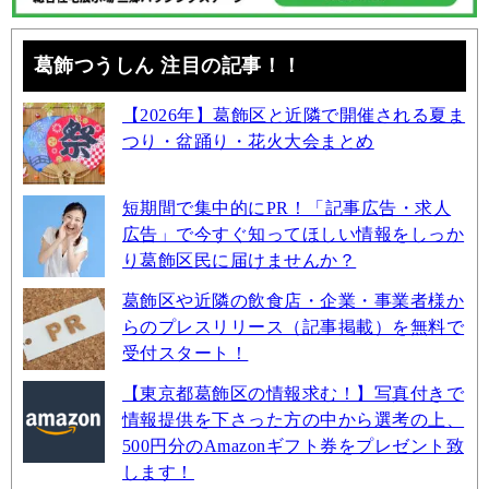
葛飾つうしん 注目の記事！！
【2026年】葛飾区と近隣で開催される夏ま
つり・盆踊り・花火大会まとめ
短期間で集中的にPR！「記事広告・求人
広告」で今すぐ知ってほしい情報をしっか
り葛飾区民に届けませんか？
葛飾区や近隣の飲食店・企業・事業者様か
らのプレスリリース（記事掲載）を無料で
受付スタート！
【東京都葛飾区の情報求む！】写真付きで
情報提供を下さった方の中から選考の上、
500円分のAmazonギフト券をプレゼント致
します！