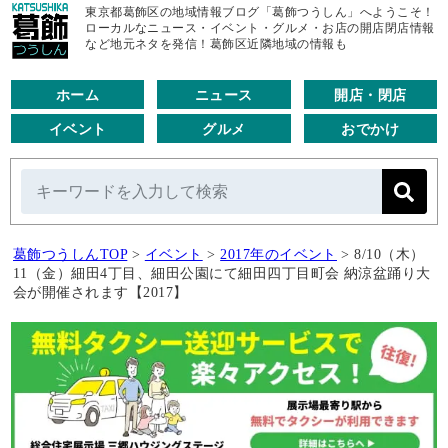
東京都葛飾区の地域情報ブログ「葛飾つうしん」へようこそ！
ローカルなニュース・イベント・グルメ・お店の開店閉店情報
など地元ネタを発信！葛飾区近隣地域の情報も
ホーム
ニュース
開店・閉店
イベント
グルメ
おでかけ
葛飾つうしんTOP
>
イベント
>
2017年のイベント
>
8/10（木）
11（金）細田4丁目、細田公園にて細田四丁目町会 納涼盆踊り大
会が開催されます【2017】