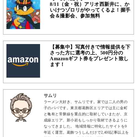
8/11（金・祝）アリオ西新井に、か
いけつゾロリがやってくるよ！握手
会＆撮影会、参加無料
【募集中】写真付きで情報提供を下
さった方に選考の上、500円分の
Amazonギフト券をプレゼント致し
ます！
サムリ
ラーメン大好き、サムリです。家では二人の男の
子のパパです。東京都葛飾区エリアでは主に金町
と亀有と常磐線を重点的に取材していまたが、京
成線エリア、新小岩もしっかり取材できるように
なってきました。 地域情報に特化したサイトを9
年近く運営。葛飾つうしんだけで2,400記事以上を