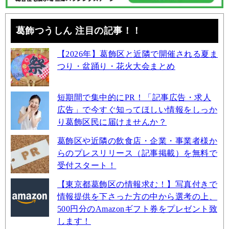
葛飾つうしん 注目の記事！！
【2026年】葛飾区と近隣で開催される夏ま
つり・盆踊り・花火大会まとめ
短期間で集中的にPR！「記事広告・求人
広告」で今すぐ知ってほしい情報をしっか
り葛飾区民に届けませんか？
葛飾区や近隣の飲食店・企業・事業者様か
らのプレスリリース（記事掲載）を無料で
受付スタート！
【東京都葛飾区の情報求む！】写真付きで
情報提供を下さった方の中から選考の上、
500円分のAmazonギフト券をプレゼント致
します！