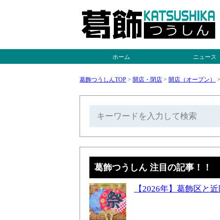
ホーム
ニュース
葛飾つうしんTOP
>
開店・閉店
>
開店（オープン）
葛飾つうしん 注目の記事！！
【2026年】葛飾区