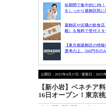
短期間で集中的にPR
をしっかり葛飾区民に
葛飾区や近隣の飲食店
載）を無料で受付スタ
【東京都葛飾区の情報
選考の上、500円分の
公開日：
2025年4月27日
/ 更新日：
2025
【新小岩】ベネチア料理のお
16日オープン！東京