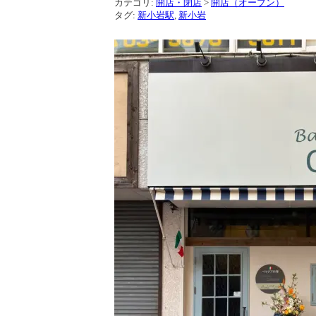
カテゴリ:
開店・閉店
>
開店（オープン）
タグ:
新小岩駅
,
新小岩