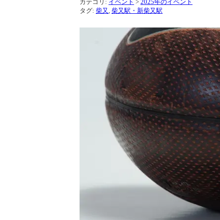
カテゴリ:
イベント
>
2025年のイベント
タグ:
柴又
,
柴又駅・新柴又駅