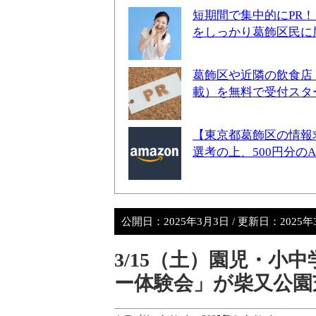
短期間で集中的にPR
をしっかり葛飾区民に
葛飾区や近隣の飲食店
載）を無料で受付スタ
【東京都葛飾区の情報
選考の上、500円分の
公開日：
2025年3月3日
/ 更新日：
2025
3/15（土）園児・小
ー体験会」が柴又公園芝