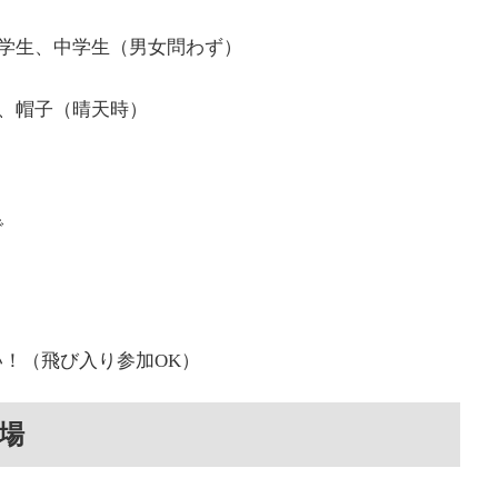
学生、中学生（男女問わず）
、帽子（晴天時）
で
！（飛び入り参加OK）
場