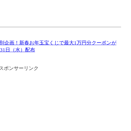
別企画！新春お年玉宝くじで最大1万円分クーポンが
～31日（水）配布
スポンサーリンク