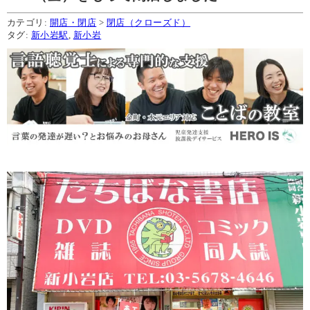
カテゴリ:
開店・閉店
>
閉店（クローズド）
タグ:
新小岩駅
,
新小岩