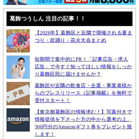
葛飾つうしん 注目の記事！！
【2026年】葛飾区と近隣で開催される夏ま
つり・盆踊り・花火大会まとめ
短期間で集中的にPR！「記事広告・求人
広告」で今すぐ知ってほしい情報をしっか
り葛飾区民に届けませんか？
葛飾区や近隣の飲食店・企業・事業者様か
らのプレスリリース（記事掲載）を無料で
受付スタート！
【東京都葛飾区の情報求む！】写真付きで
情報提供を下さった方の中から選考の上、
500円分のAmazonギフト券をプレゼント致
します！