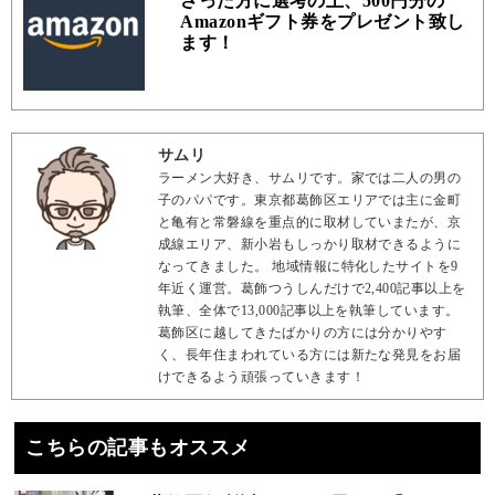
さった方に選考の上、500円分の
Amazonギフト券をプレゼント致し
ます！
サムリ
ラーメン大好き、サムリです。家では二人の男の
子のパパです。東京都葛飾区エリアでは主に金町
と亀有と常磐線を重点的に取材していまたが、京
成線エリア、新小岩もしっかり取材できるように
なってきました。 地域情報に特化したサイトを9
年近く運営。葛飾つうしんだけで2,400記事以上を
執筆、全体で13,000記事以上を執筆しています。
葛飾区に越してきたばかりの方には分かりやす
く、長年住まわれている方には新たな発見をお届
けできるよう頑張っていきます！
こちらの記事もオススメ