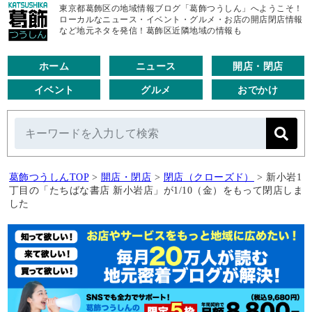
東京都葛飾区の地域情報ブログ「葛飾つうしん」へようこそ！
ローカルなニュース・イベント・グルメ・お店の開店閉店情報
など地元ネタを発信！葛飾区近隣地域の情報も
ホーム
ニュース
開店・閉店
イベント
グルメ
おでかけ
葛飾つうしんTOP
>
開店・閉店
>
閉店（クローズド）
>
新小岩1
丁目の「たちばな書店 新小岩店」が1/10（金）をもって閉店しま
した