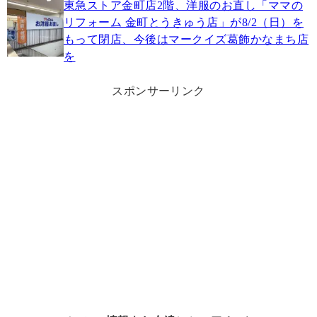
東急ストア金町店2階、洋服のお直し「ママの
リフォーム 金町とうきゅう店」が8/2（日）を
もって閉店、今後はマークイズ葛飾かなまち店
を
スポンサーリンク