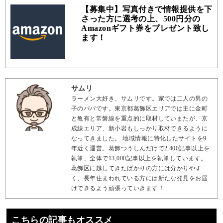
【募集中】写真付きで情報提供を下
さった方に選考の上、500円分の
Amazonギフト券をプレゼント致し
ます！
サムリ
ラーメン大好き、サムリです。家では二人の男の
子のパパです。東京都葛飾区エリアでは主に金町
と亀有と常磐線を重点的に取材していまたが、京
成線エリア、新小岩もしっかり取材できるように
なってきました。 地域情報に特化したサイトを9
年近く運営。葛飾つうしんだけで2,400記事以上を
執筆、全体で13,000記事以上を執筆しています。
葛飾区に越してきたばかりの方には分かりやす
く、長年住まわれている方には新たな発見をお届
けできるよう頑張っていきます！
こちらの記事もオススメ