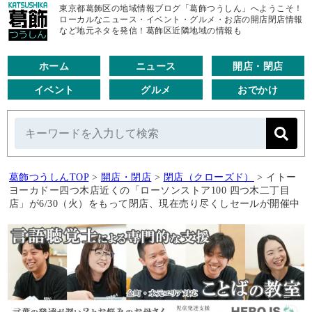
東京都葛飾区の地域情報ブログ「葛飾つうしん」へようこそ！
ローカルなニュース・イベント・グルメ・お店の開店閉店情報
など地元ネタを発信！葛飾区近隣地域の情報も
ホーム
ニュース
開店・閉店
イベント
グルメ
おでかけ
葛飾つうしんTOP
>
開店・閉店
>
閉店（クローズド）
>
イトー
ヨーカドー四つ木店近くの「ローソンストア100 四つ木二丁目
店」が6/30（火）をもって閉店、現在売り尽くしセールが開催中