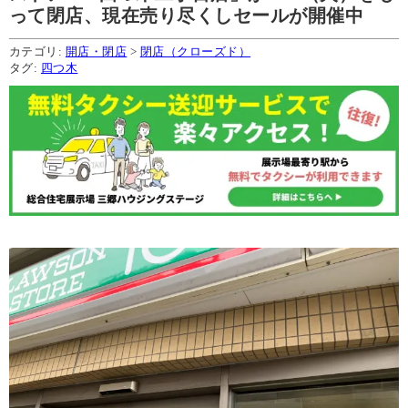
って閉店、現在売り尽くしセールが開催中
カテゴリ:
開店・閉店
>
閉店（クローズド）
タグ:
四つ木