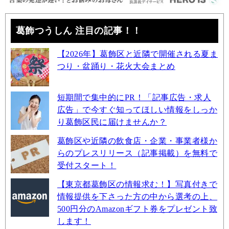
葛飾つうしん 注目の記事！！
【2026年】葛飾区と近隣で開催される夏ま
つり・盆踊り・花火大会まとめ
短期間で集中的にPR！「記事広告・求人
広告」で今すぐ知ってほしい情報をしっか
り葛飾区民に届けませんか？
葛飾区や近隣の飲食店・企業・事業者様か
らのプレスリリース（記事掲載）を無料で
受付スタート！
【東京都葛飾区の情報求む！】写真付きで
情報提供を下さった方の中から選考の上、
500円分のAmazonギフト券をプレゼント致
します！