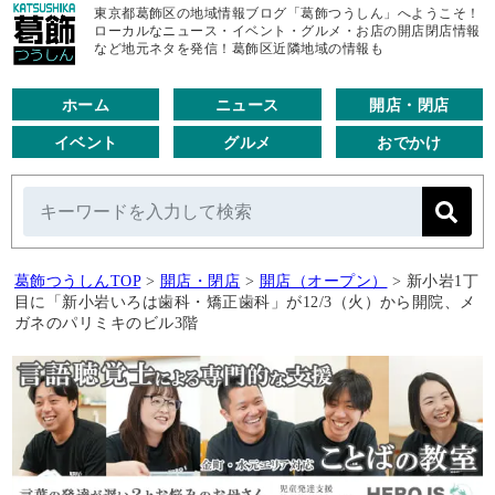
東京都葛飾区の地域情報ブログ「葛飾つうしん」へようこそ！
ローカルなニュース・イベント・グルメ・お店の開店閉店情報
など地元ネタを発信！葛飾区近隣地域の情報も
ホーム
ニュース
開店・閉店
イベント
グルメ
おでかけ
葛飾つうしんTOP
>
開店・閉店
>
開店（オープン）
>
新小岩1丁
目に「新小岩いろは歯科・矯正歯科」が12/3（火）から開院、メ
ガネのパリミキのビル3階