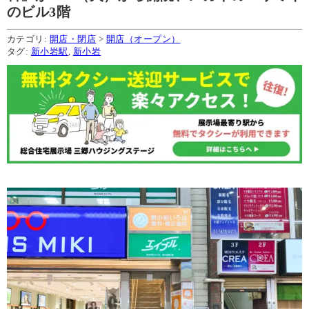
のビル3階
カテゴリ:
開店・閉店
>
開店（オープン）
タグ:
新小岩駅
,
新小岩