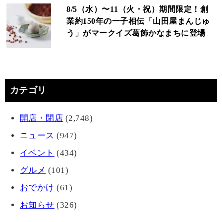
8/5（水）〜11（火・祝）期間限定！創
業約150年の一子相伝「山田屋まんじゅ
う」がマークイズ葛飾かなまちに登場
カテゴリ
開店・閉店
(2,748)
ニュース
(947)
イベント
(434)
グルメ
(101)
おでかけ
(61)
お知らせ
(326)