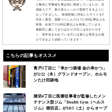
と亀有と常磐線を重点的に取材していまたが、京
成線エリア、新小岩もしっかり取材できるように
なってきました。 地域情報に特化したサイトを9
年近く運営。葛飾つうしんだけで2,400記事以上を
執筆、全体で13,000記事以上を執筆しています。
葛飾区に越してきたばかりの方には分かりやす
く、長年住まわれている方には新たな発見をお届
けできるよう頑張っていきます！
こちらの記事もオススメ
青戸3丁目に「串かつ酒場 金の串かつ」
が2/22（木）グランドオープン、ホルモ
ンたけ田跡地
堀切4丁目に医療従事者が監修したメン
テナンス型ジム「Health Gym（ヘルス
ジム）堀切店」が10/5（土）からオープ