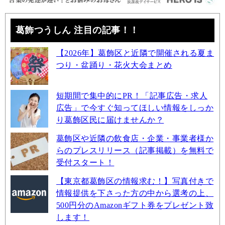
葛飾つうしん 注目の記事！！
【2026年】葛飾区と近隣で開催される夏ま
つり・盆踊り・花火大会まとめ
短期間で集中的にPR！「記事広告・求人
広告」で今すぐ知ってほしい情報をしっか
り葛飾区民に届けませんか？
葛飾区や近隣の飲食店・企業・事業者様か
らのプレスリリース（記事掲載）を無料で
受付スタート！
【東京都葛飾区の情報求む！】写真付きで
情報提供を下さった方の中から選考の上、
500円分のAmazonギフト券をプレゼント致
します！