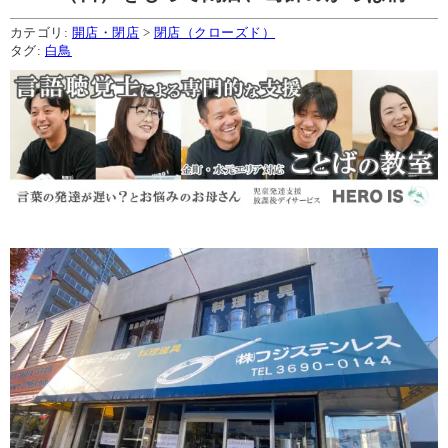
カテゴリ:
開店・閉店
>
閉店（クローズド）
タグ:
白鳥