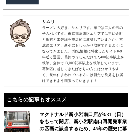
サムリ
ラーメン大好き、サムリです。家では二人の男の
子のパパです。東京都葛飾区エリアでは主に金町
と亀有と常磐線を重点的に取材していまたが、京
成線エリア、新小岩もしっかり取材できるように
なってきました。 地域情報に特化したサイトを9
年近く運営。葛飾つうしんだけで2,400記事以上を
執筆、全体で13,000記事以上を執筆しています。
葛飾区に越してきたばかりの方には分かりやす
く、長年住まわれている方には新たな発見をお届
けできるよう頑張っていきます！
こちらの記事もオススメ
マクドナルド新小岩南口店が3/31（日）
をもって閉店、新小岩駅南口再開発事業
の区画に該当するため、45年の歴史に幕