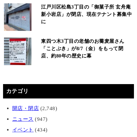
江戸川区松島3丁目の「御菓子所 玄舟庵
新小岩店」が閉店、現在テナント募集中
に
東四つ木3丁目の老舗のお蕎麦屋さん
「ことぶき」が8/7（金）をもって閉
店、約80年の歴史に幕
カテゴリ
開店・閉店
(2,748)
ニュース
(947)
イベント
(434)