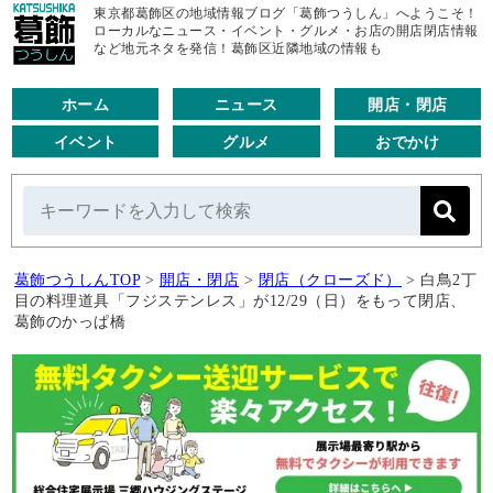
東京都葛飾区の地域情報ブログ「葛飾つうしん」へようこそ！
ローカルなニュース・イベント・グルメ・お店の開店閉店情報
など地元ネタを発信！葛飾区近隣地域の情報も
ホーム
ニュース
開店・閉店
イベント
グルメ
おでかけ
葛飾つうしんTOP
>
開店・閉店
>
閉店（クローズド）
>
白鳥2丁
目の料理道具「フジステンレス」が12/29（日）をもって閉店、
葛飾のかっぱ橋