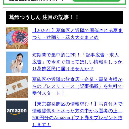
葛飾つうしん 注目の記事！！
【2026年】葛飾区と近隣で開催される夏ま
つり・盆踊り・花火大会まとめ
短期間で集中的にPR！「記事広告・求人
広告」で今すぐ知ってほしい情報をしっか
り葛飾区民に届けませんか？
葛飾区や近隣の飲食店・企業・事業者様か
らのプレスリリース（記事掲載）を無料で
受付スタート！
【東京都葛飾区の情報求む！】写真付きで
情報提供を下さった方の中から選考の上、
500円分のAmazonギフト券をプレゼント致
します！