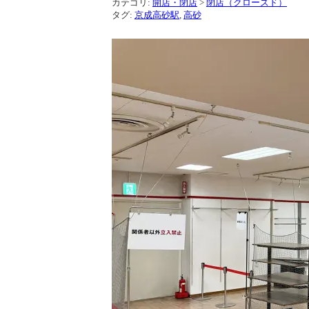
カテゴリ:
開店・閉店
>
閉店（クローズド）
タグ:
京成高砂駅
,
高砂