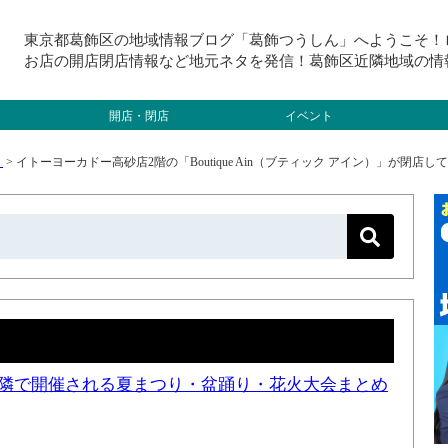
東京都葛飾区の地域情報ブログ「葛飾つうしん」へようこそ！
お店の開店閉店情報など地元ネタを発信！葛飾区近隣地域の情
開店・閉店
イベント
）
>
イトーヨーカドー高砂店2階の「Boutique Ain（ブティック アイン）」が閉店し
と近隣で開催される夏まつり・盆踊り・花火大会まとめ