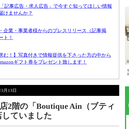
！「記事広告・求人広告」で今すぐ知ってほしい情報
届けませんか？
・企業・事業者様からのプレスリリース（記事掲
ート！
求む！】写真付きで情報提供を下さった方の中から
Amazonギフト券をプレゼント致します！
年3月13日
階の「Boutique Ain（ブティ
店していました