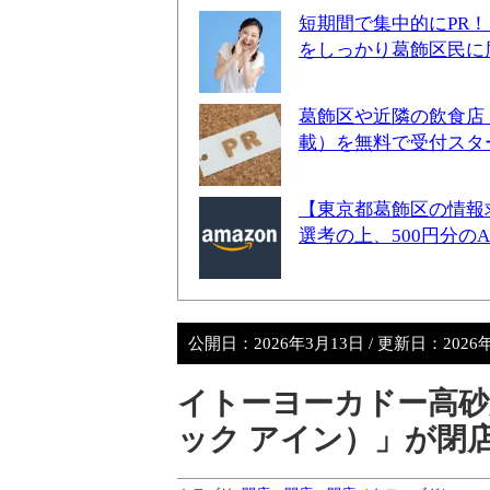
短期間で集中的にPR
をしっかり葛飾区民に
葛飾区や近隣の飲食店
載）を無料で受付スタ
【東京都葛飾区の情報
選考の上、500円分の
公開日：
2026年3月13日
/ 更新日：
2026
イトーヨーカドー高砂店2
ック アイン）」が閉