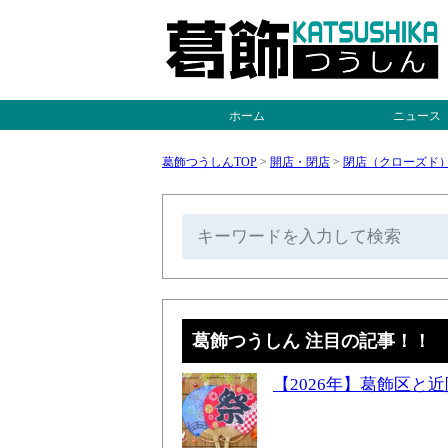
ホーム
ニュース
葛飾つうしんTOP
>
開店・閉店
>
閉店（クローズド
葛飾つうしん 注目の記事！！
【2026年】葛飾区