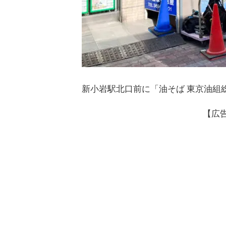
新小岩駅北口前に「油そば 東京油組
【広