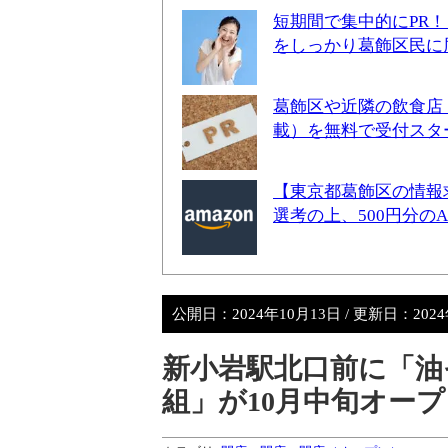
短期間で集中的にPR
をしっかり葛飾区民に
葛飾区や近隣の飲食店
載）を無料で受付スタ
【東京都葛飾区の情報
選考の上、500円分の
公開日：
2024年10月13日
/ 更新日：
202
新小岩駅北口前に「油
組」が10月中旬オー