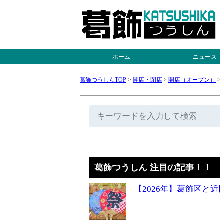
ホーム
ニュース
葛飾つうしんTOP
>
開店・閉店
>
開店（オープン）
葛飾つうしん 注目の記事！！
【2026年】葛飾区