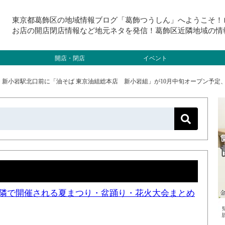
東京都葛飾区の地域情報ブログ「葛飾つうしん」へようこそ！
お店の開店閉店情報など地元ネタを発信！葛飾区近隣地域の情
開店・閉店
イベント
>
新小岩駅北口前に「油そば 東京油組総本店 新小岩組」が10月中旬オープン予定
と近隣で開催される夏まつり・盆踊り・花火大会まとめ