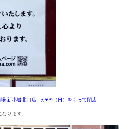
場 新小岩北口店」が6/9（日）をもって閉店
になります。