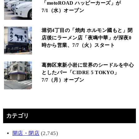
「motoROAD ハッピーカーズ」が
7/1（水）オープン
堀切4丁目の「焼肉 ホルモン國もと」閉
店後にラーメン店「夜鳴中華」が深夜0
時から営業、7/7（火）スタート
葛飾区東新小岩に世界のシードルを中心
としたバー「CIDRE 5 TOKYO」
7/7（月）オープン
カテゴリ
開店・閉店
(2,745)