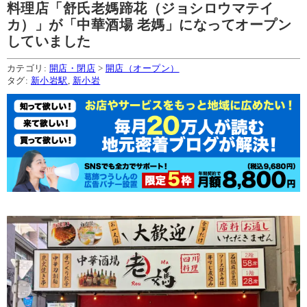
料理店「舒氏老媽蹄花（ジョシロウマテイ
カ）」が「中華酒場 老媽」になってオープン
していました
カテゴリ:
開店・閉店
>
開店（オープン）
タグ:
新小岩駅
,
新小岩