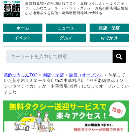
東京都葛飾区の地域情報ブログ「葛飾つうしん」へようこそ！
ローカルなニュース・イベント・グルメ・お店の開店閉店情報
など地元ネタを発信！葛飾区近隣地域の情報も
ホーム
ニュース
開店・閉店
イベント
グルメ
おでかけ
葛飾つうしんTOP
>
開店・閉店
>
開店（オープン）
>
休業して
いた新小岩ルミエール商店街の中華料理店「舒氏老媽蹄花（ジョ
シロウマテイカ）」が「中華酒場 老媽」になってオープンしてい
ました