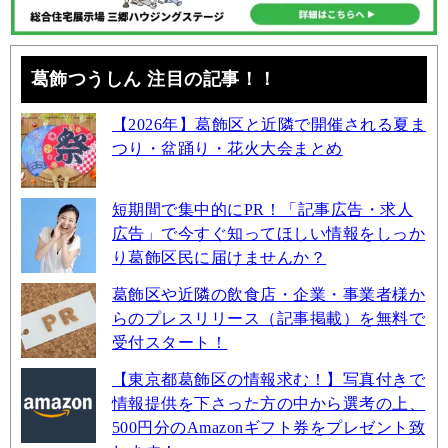
葛飾つうしん 注目の記事！！
【2026年】葛飾区と近隣で開催される夏ま
つり・盆踊り・花火大会まとめ
短期間で集中的にPR！「記事広告・求人
広告」で今すぐ知ってほしい情報をしっか
り葛飾区民に届けませんか？
葛飾区や近隣の飲食店・企業・事業者様か
らのプレスリリース（記事掲載）を無料で
受付スタート！
【東京都葛飾区の情報求む！】写真付きで
情報提供を下さった方の中から選考の上、
500円分のAmazonギフト券をプレゼント致