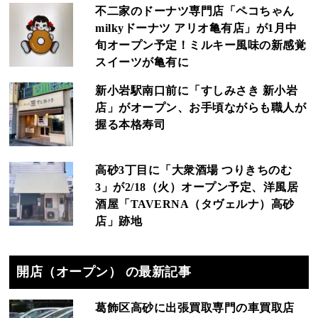
不二家のドーナツ専門店「ペコちゃん
milkyドーナツ アリオ亀有店」が1月中
旬オープン予定！ミルキー風味の新感覚
スイーツが亀有に
新小岩駅南口前に「すしみさき 新小岩
店」がオープン、お手頃ながらも職人が
握る本格寿司
高砂3丁目に「大衆酒場 つりきちのむ
3」が2/18（火）オープン予定、洋風居
酒屋「TAVERNA（タヴェルナ）高砂
店」跡地
開店（オープン） の最新記事
葛飾区高砂に出張買取専門の車買取店