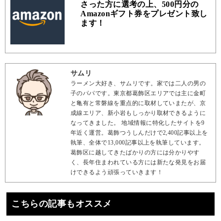
さった方に選考の上、500円分の
Amazonギフト券をプレゼント致し
ます！
サムリ
ラーメン大好き、サムリです。家では二人の男の
子のパパです。東京都葛飾区エリアでは主に金町
と亀有と常磐線を重点的に取材していまたが、京
成線エリア、新小岩もしっかり取材できるように
なってきました。 地域情報に特化したサイトを9
年近く運営。葛飾つうしんだけで2,400記事以上を
執筆、全体で13,000記事以上を執筆しています。
葛飾区に越してきたばかりの方には分かりやす
く、長年住まわれている方には新たな発見をお届
けできるよう頑張っていきます！
こちらの記事もオススメ