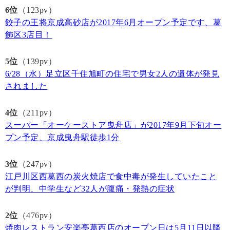
6位
（123pv）
餃子の王将京成高砂店が2017年6月オープン予定です、葛
飾区3店目！
5位
（139pv）
6/28（水）足立区千住旭町の住宅で男女2人の遺体が発見
されました
4位
（211pv）
スーパー「オーケーストア曳舟店」が2017年9月下旬オー
プン予定、京成曳舟駅徒歩1分
3位
（247pv）
江戸川区西葛西の炭火焼店で食中毒が発生していたこと
が判明、中学生など32人が腹痛・発熱の症状
2位
（476pv）
焼肉レストラン安楽亭葛西店のオープン日は5月11日以降