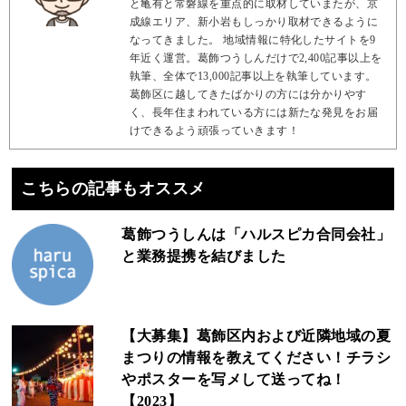
と亀有と常磐線を重点的に取材していまたが、京
成線エリア、新小岩もしっかり取材できるように
なってきました。 地域情報に特化したサイトを9
年近く運営。葛飾つうしんだけで2,400記事以上を
執筆、全体で13,000記事以上を執筆しています。
葛飾区に越してきたばかりの方には分かりやす
く、長年住まわれている方には新たな発見をお届
けできるよう頑張っていきます！
こちらの記事もオススメ
葛飾つうしんは「ハルスピカ合同会社」
と業務提携を結びました
【大募集】葛飾区内および近隣地域の夏
まつりの情報を教えてください！チラシ
やポスターを写メして送ってね！
【2023】