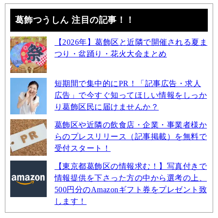
葛飾つうしん 注目の記事！！
【2026年】葛飾区と近隣で開催される夏ま
つり・盆踊り・花火大会まとめ
短期間で集中的にPR！「記事広告・求人
広告」で今すぐ知ってほしい情報をしっか
り葛飾区民に届けませんか？
葛飾区や近隣の飲食店・企業・事業者様か
らのプレスリリース（記事掲載）を無料で
受付スタート！
【東京都葛飾区の情報求む！】写真付きで
情報提供を下さった方の中から選考の上、
500円分のAmazonギフト券をプレゼント致
します！