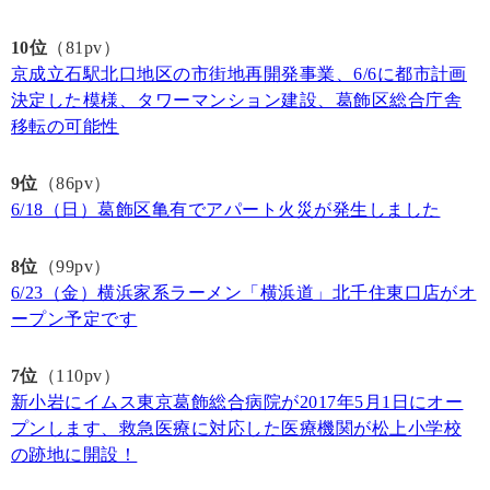
10位
（81pv）
京成立石駅北口地区の市街地再開発事業、6/6に都市計画
決定した模様、タワーマンション建設、葛飾区総合庁舎
移転の可能性
9位
（86pv）
6/18（日）葛飾区亀有でアパート火災が発生しました
8位
（99pv）
6/23（金）横浜家系ラーメン「横浜道」北千住東口店がオ
ープン予定です
7位
（110pv）
新小岩にイムス東京葛飾総合病院が2017年5月1日にオー
プンします、救急医療に対応した医療機関が松上小学校
の跡地に開設！