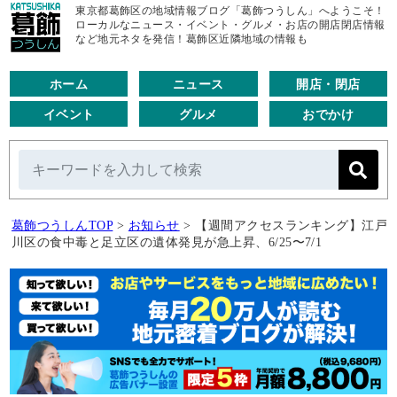
東京都葛飾区の地域情報ブログ「葛飾つうしん」へようこそ！
ローカルなニュース・イベント・グルメ・お店の開店閉店情報
など地元ネタを発信！葛飾区近隣地域の情報も
ホーム
ニュース
開店・閉店
イベント
グルメ
おでかけ
葛飾つうしんTOP
>
お知らせ
>
【週間アクセスランキング】江戸
川区の食中毒と足立区の遺体発見が急上昇、6/25〜7/1