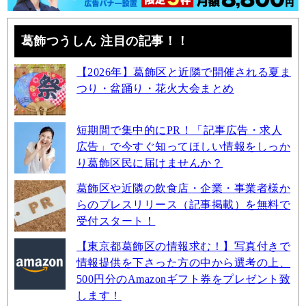
葛飾つうしん 注目の記事！！
【2026年】葛飾区と近隣で開催される夏ま
つり・盆踊り・花火大会まとめ
短期間で集中的にPR！「記事広告・求人
広告」で今すぐ知ってほしい情報をしっか
り葛飾区民に届けませんか？
葛飾区や近隣の飲食店・企業・事業者様か
らのプレスリリース（記事掲載）を無料で
受付スタート！
【東京都葛飾区の情報求む！】写真付きで
情報提供を下さった方の中から選考の上、
500円分のAmazonギフト券をプレゼント致
します！