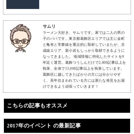
サムリ
ラーメン大好き、サムリです。家では二人の男の
子のパパです。東京都葛飾区エリアでは主に金町
と亀有と常磐線を重点的に取材していまたが、京
成線エリア、新小岩もしっかり取材できるように
なってきました。 地域情報に特化したサイトを9
年近く運営。葛飾つうしんだけで2,400記事以上を
執筆、全体で13,000記事以上を執筆しています。
葛飾区に越してきたばかりの方には分かりやす
く、長年住まわれている方には新たな発見をお届
けできるよう頑張っていきます！
こちらの記事もオススメ
2017年のイベント の最新記事