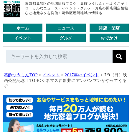
東京都葛飾区の地域情報ブログ「葛飾つうしん」へようこそ！
ローカルなニュース・イベント・グルメ・お店の開店閉店情報
など地元ネタを発信！葛飾区近隣地域の情報も
ホーム
ニュース
開店・閉店
イベント
グルメ
おでかけ
葛飾つうしんTOP
>
イベント
>
2017年のイベント
>
7/9（日）映
画公開記念！TOHOシネマズ西新井にアンパンマンがやってくる
ぞ！