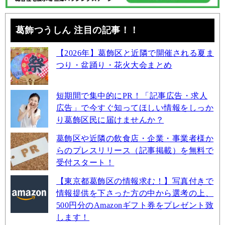
葛飾つうしん 注目の記事！！
【2026年】葛飾区と近隣で開催される夏ま
つり・盆踊り・花火大会まとめ
短期間で集中的にPR！「記事広告・求人
広告」で今すぐ知ってほしい情報をしっか
り葛飾区民に届けませんか？
葛飾区や近隣の飲食店・企業・事業者様か
らのプレスリリース（記事掲載）を無料で
受付スタート！
【東京都葛飾区の情報求む！】写真付きで
情報提供を下さった方の中から選考の上、
500円分のAmazonギフト券をプレゼント致
します！