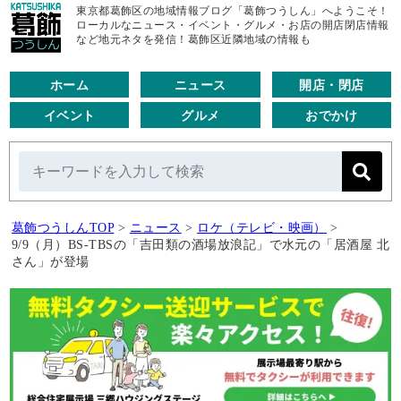
東京都葛飾区の地域情報ブログ「葛飾つうしん」へようこそ！
ローカルなニュース・イベント・グルメ・お店の開店閉店情報
など地元ネタを発信！葛飾区近隣地域の情報も
ホーム
ニュース
開店・閉店
イベント
グルメ
おでかけ
葛飾つうしんTOP
>
ニュース
>
ロケ（テレビ・映画）
>
9/9（月）BS-TBSの「吉田類の酒場放浪記」で水元の「居酒屋 北
さん」が登場