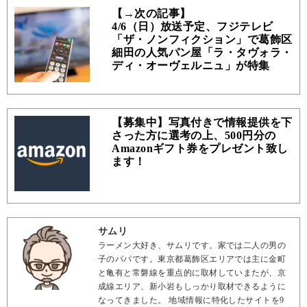
【→次の記事】
4/6（日）放送予定、フジテレビ
「ザ・ノンフィクション」で葛飾区
細田の人気パン屋「ラ・タヴォラ・
ディ・オーヴェルニュ」が特集
【募集中】写真付きで情報提供を下
さった方に選考の上、500円分の
Amazonギフト券をプレゼント致し
ます！
サムリ
ラーメン大好き、サムリです。家では二人の男の
子のパパです。東京都葛飾区エリアでは主に金町
と亀有と常磐線を重点的に取材していまたが、京
成線エリア、新小岩もしっかり取材できるように
なってきました。 地域情報に特化したサイトを9