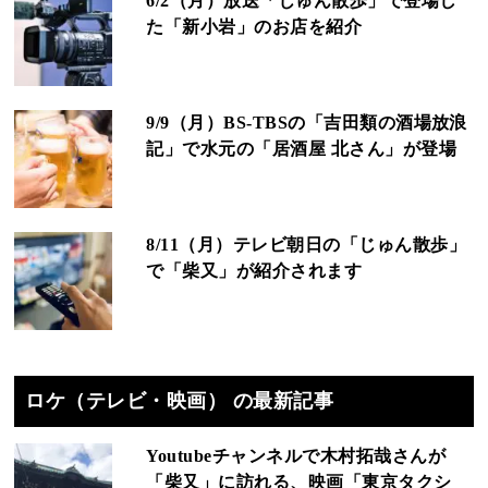
6/2（月）放送「じゅん散歩」で登場し
た「新小岩」のお店を紹介
9/9（月）BS-TBSの「吉田類の酒場放浪
記」で水元の「居酒屋 北さん」が登場
8/11（月）テレビ朝日の「じゅん散歩」
で「柴又」が紹介されます
ロケ（テレビ・映画） の最新記事
Youtubeチャンネルで木村拓哉さんが
「柴又」に訪れる、映画「東京タクシ