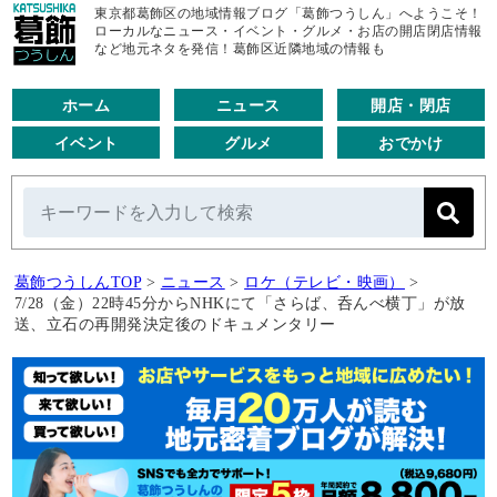
東京都葛飾区の地域情報ブログ「葛飾つうしん」へようこそ！
ローカルなニュース・イベント・グルメ・お店の開店閉店情報
など地元ネタを発信！葛飾区近隣地域の情報も
ホーム
ニュース
開店・閉店
イベント
グルメ
おでかけ
葛飾つうしんTOP
>
ニュース
>
ロケ（テレビ・映画）
>
7/28（金）22時45分からNHKにて「さらば、呑んべ横丁」が放
送、立石の再開発決定後のドキュメンタリー