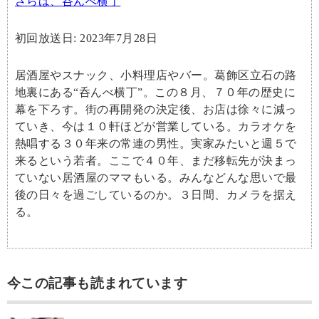
さらば、呑んべ横丁
初回放送日: 2023年7月28日
居酒屋やスナック、小料理店やバー。葛飾区立石の路
地裏にある“呑んべ横丁”。この８月、７０年の歴史に
幕を下ろす。街の再開発の決定後、お店は徐々に減っ
ていき、今は１０軒ほどが営業している。カラオケを
熱唱する３０年来の常連の男性。実家みたいと週５で
来るという若者。ここで４０年、まだ移転先が決まっ
ていない居酒屋のママもいる。みんなどんな思いで最
後の日々を過ごしているのか。３日間、カメラを据え
る。
今この記事も読まれています