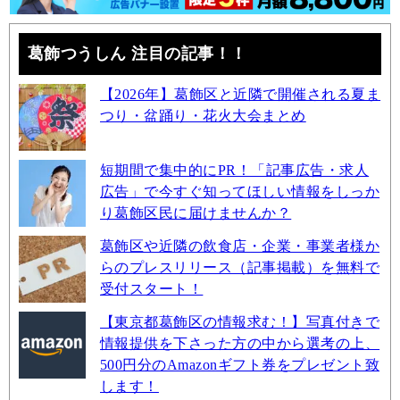
葛飾つうしん 注目の記事！！
【2026年】葛飾区と近隣で開催される夏ま
つり・盆踊り・花火大会まとめ
短期間で集中的にPR！「記事広告・求人
広告」で今すぐ知ってほしい情報をしっか
り葛飾区民に届けませんか？
葛飾区や近隣の飲食店・企業・事業者様か
らのプレスリリース（記事掲載）を無料で
受付スタート！
【東京都葛飾区の情報求む！】写真付きで
情報提供を下さった方の中から選考の上、
500円分のAmazonギフト券をプレゼント致
します！