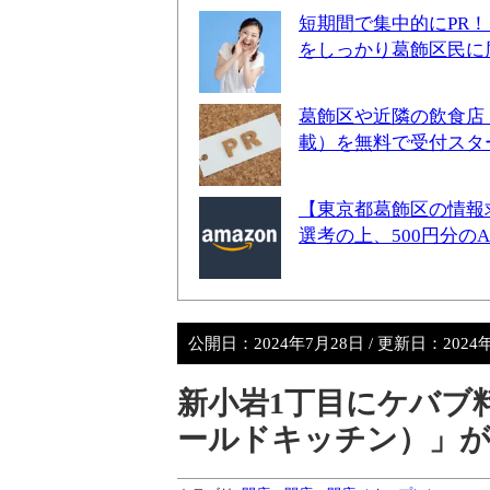
短期間で集中的にPR
をしっかり葛飾区民に
葛飾区や近隣の飲食店
載）を無料で受付スタ
【東京都葛飾区の情報
選考の上、500円分の
公開日：
2024年7月28日
/ 更新日：
2024
新小岩1丁目にケバブ料理
ールドキッチン）」が