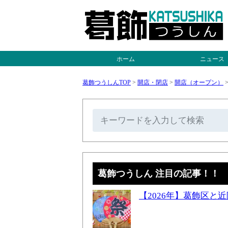
ホーム
ニュース
葛飾つうしんTOP
>
開店・閉店
>
開店（オープン）
葛飾つうしん 注目の記事！！
【2026年】葛飾区