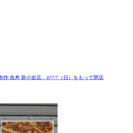
作 魚丼 新小岩店」が7/7（日）をもって閉店