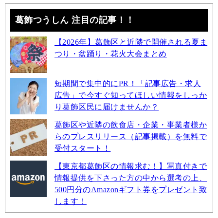
葛飾つうしん 注目の記事！！
【2026年】葛飾区と近隣で開催される夏ま
つり・盆踊り・花火大会まとめ
短期間で集中的にPR！「記事広告・求人
広告」で今すぐ知ってほしい情報をしっか
り葛飾区民に届けませんか？
葛飾区や近隣の飲食店・企業・事業者様か
らのプレスリリース（記事掲載）を無料で
受付スタート！
【東京都葛飾区の情報求む！】写真付きで
情報提供を下さった方の中から選考の上、
500円分のAmazonギフト券をプレゼント致
します！