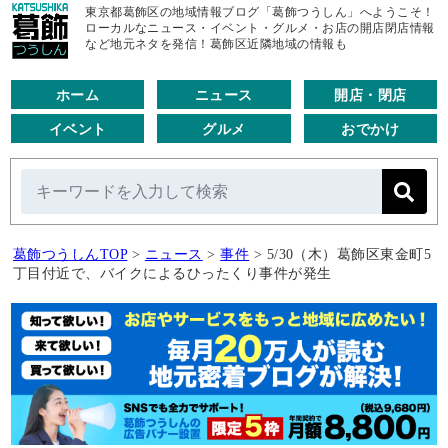
東京都葛飾区の地域情報ブログ「葛飾つうしん」へようこそ！
ローカルなニュース・イベント・グルメ・お店の開店閉店情報
など地元ネタを発信！葛飾区近隣地域の情報も
ホーム
ニュース
開店・閉店
イベント
グルメ
おでかけ
葛飾つうしんTOP
>
ニュース
>
事件
>
5/30（木）葛飾区東金町5
丁目付近で、バイクによるひったくり事件が発生