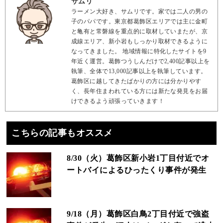
サムリ
ラーメン大好き、サムリです。家では二人の男の
子のパパです。東京都葛飾区エリアでは主に金町
と亀有と常磐線を重点的に取材していまたが、京
成線エリア、新小岩もしっかり取材できるように
なってきました。 地域情報に特化したサイトを9
年近く運営。葛飾つうしんだけで2,400記事以上を
執筆、全体で13,000記事以上を執筆しています。
葛飾区に越してきたばかりの方には分かりやす
く、長年住まわれている方には新たな発見をお届
けできるよう頑張っていきます！
こちらの記事もオススメ
8/30（火）葛飾区新小岩1丁目付近でオ
ートバイによるひったくり事件が発生
9/18（月）葛飾区白鳥2丁目付近で強盗