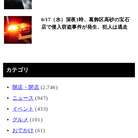
6/17（水）深夜1時、葛飾区高砂の宝石
店で侵入窃盗事件が発生、犯人は逃走
カテゴリ
開店・閉店
(2,746)
ニュース
(947)
イベント
(433)
グルメ
(101)
おでかけ
(61)