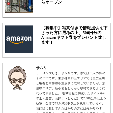
らオープン
【募集中】写真付きで情報提供を下
さった方に選考の上、500円分の
Amazonギフト券をプレゼント致し
ます！
サムリ
ラーメン大好き、サムリです。家では二人の男の
子のパパです。東京都葛飾区エリアでは主に金町
と亀有と常磐線を重点的に取材していまたが、京
成線エリア、新小岩もしっかり取材できるように
なってきました。 地域情報に特化したサイトを9
年近く運営。葛飾つうしんだけで2,400記事以上を
執筆、全体で13,000記事以上を執筆しています。
葛飾区に越してきたばかりの方には分かりやす