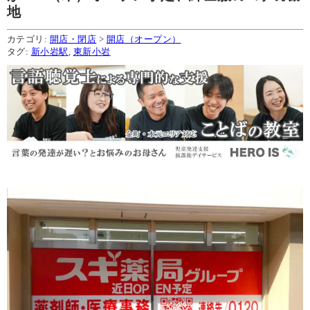
地
カテゴリ:
開店・閉店
>
開店（オープン）
タグ:
新小岩駅
,
東新小岩