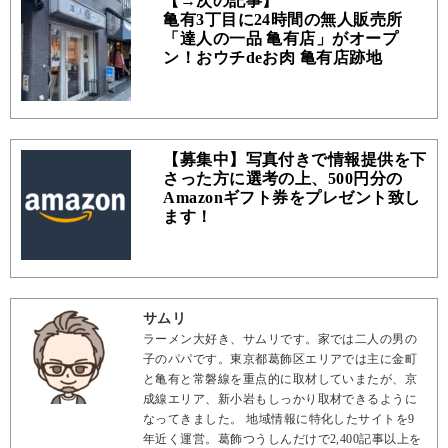
【→次の記事】
亀有3丁目に24時間の無人販売所
「達人の一品 亀有店」がオープ
ン！おウチdeお肉 亀有店跡地
【募集中】写真付きで情報提供を下
さった方に選考の上、500円分の
Amazonギフト券をプレゼント致し
ます！
サムリ
ラーメン大好き、サムリです。家では二人の男の
子のパパです。東京都葛飾区エリアでは主に金町
と亀有と常磐線を重点的に取材していまたが、京
成線エリア、新小岩もしっかり取材できるように
なってきました。 地域情報に特化したサイトを9
年近く運営。葛飾つうしんだけで2,400記事以上を