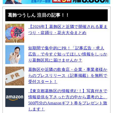
葛飾つうしん 注目の記事！！
【2026年】葛飾区と近隣で開催される夏ま
つり・盆踊り・花火大会まとめ
短期間で集中的にPR！「記事広告・求人
広告」で今すぐ知ってほしい情報をしっか
り葛飾区民に届けませんか？
葛飾区や近隣の飲食店・企業・事業者様か
らのプレスリリース（記事掲載）を無料で
受付スタート！
【東京都葛飾区の情報求む！】写真付きで
情報提供を下さった方の中から選考の上、
500円分のAmazonギフト券をプレゼント致
します！