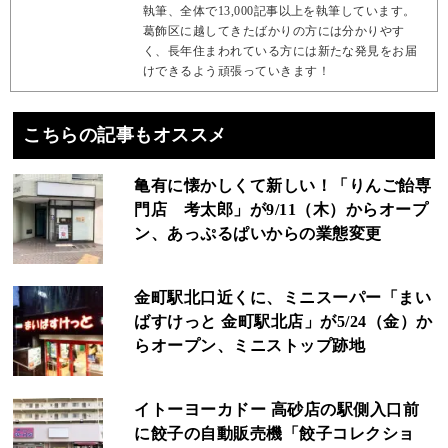
執筆、全体で13,000記事以上を執筆しています。
葛飾区に越してきたばかりの方には分かりやす
く、長年住まわれている方には新たな発見をお届
けできるよう頑張っていきます！
こちらの記事もオススメ
亀有に懐かしくて新しい！「りんご飴専
門店 考太郎」が9/11（木）からオープ
ン、あっぷるぱいからの業態変更
金町駅北口近くに、ミニスーパー「まい
ばすけっと 金町駅北店」が5/24（金）か
らオープン、ミニストップ跡地
イトーヨーカドー 高砂店の駅側入口前
に餃子の自動販売機「餃子コレクショ