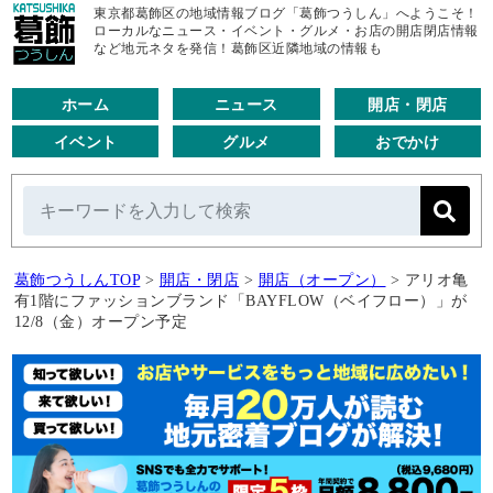
東京都葛飾区の地域情報ブログ「葛飾つうしん」へようこそ！
ローカルなニュース・イベント・グルメ・お店の開店閉店情報
など地元ネタを発信！葛飾区近隣地域の情報も
ホーム
ニュース
開店・閉店
イベント
グルメ
おでかけ
葛飾つうしんTOP
>
開店・閉店
>
開店（オープン）
>
アリオ亀
有1階にファッションブランド「BAYFLOW（ベイフロー）」が
12/8（金）オープン予定