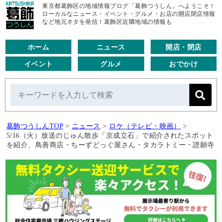
東京都葛飾区の地域情報ブログ「葛飾つうしん」へようこそ！
ローカルなニュース・イベント・グルメ・お店の開店閉店情報
など地元ネタを発信！葛飾区近隣地域の情報も
ホーム
ニュース
開店・閉店
イベント
グルメ
おでかけ
葛飾つうしんTOP
>
ニュース
>
ロケ（テレビ・映画）
>
5/16（火）放送のじゅん散歩「京成立石」で紹介されたスポット
を紹介、鳥善商店・ちーずどっぐ屋さん・タカラトミー・證願寺