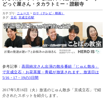
どっぐ屋さん・タカラトミー・證願寺
カテゴリ:
ニュース
>
ロケ（テレビ・映画）
タグ:
立石
,
京成立石駅
参考記事：
高田純次さん出演の散歩番組「じゅん散歩」
で京成立石・お花茶屋・青砥が放送されます、放送日は
5/16・17・19の3日間
2017年5月16日（火）放送のじゅん散歩「京成立石」で紹
介されたスポットを紹介します。