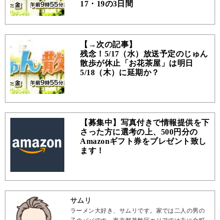
17・19の3日間
【→次の記事】
残念！5/17（水）放送予定のじゅん
散歩が休止「お花茶屋」は明日
5/18（木）に延期か？
【募集中】写真付きで情報提供を下
さった方に選考の上、500円分の
Amazonギフト券をプレゼント致し
ます！
サムリ
ラーメン大好き、サムリです。家では二人の男の