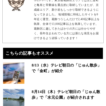
子のパパです。東京都葛飾区エリアでは主に金町
と亀有と常磐線を重点的に取材していまたが、京
成線エリア、新小岩もしっかり取材できるように
なってきました。 地域情報に特化したサイトを9
年近く運営。葛飾つうしんだけで2,400記事以上を
執筆、全体で13,000記事以上を執筆しています。
葛飾区に越してきたばかりの方には分かりやす
く、長年住まわれている方には新たな発見をお届
けできるよう頑張っていきます！
こちらの記事もオススメ
8/13（水）テレビ朝日の「じゅん散歩」
で「金町」が紹介
8月14日（木）テレビ朝日の「じゅん散
歩」で「水元公園」が紹介されます