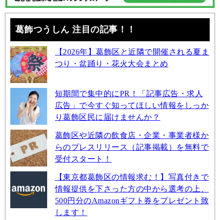
葛飾つうしん 注目の記事！！
【2026年】葛飾区と近隣で開催される夏ま
つり・盆踊り・花火大会まとめ
短期間で集中的にPR！「記事広告・求人
広告」で今すぐ知ってほしい情報をしっか
り葛飾区民に届けませんか？
葛飾区や近隣の飲食店・企業・事業者様か
らのプレスリリース（記事掲載）を無料で
受付スタート！
【東京都葛飾区の情報求む！】写真付きで
情報提供を下さった方の中から選考の上、
500円分のAmazonギフト券をプレゼント致
します！