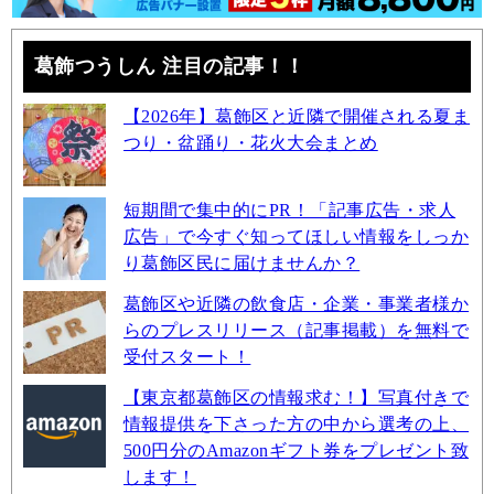
葛飾つうしん 注目の記事！！
【2026年】葛飾区と近隣で開催される夏ま
つり・盆踊り・花火大会まとめ
短期間で集中的にPR！「記事広告・求人
広告」で今すぐ知ってほしい情報をしっか
り葛飾区民に届けませんか？
葛飾区や近隣の飲食店・企業・事業者様か
らのプレスリリース（記事掲載）を無料で
受付スタート！
【東京都葛飾区の情報求む！】写真付きで
情報提供を下さった方の中から選考の上、
500円分のAmazonギフト券をプレゼント致
します！