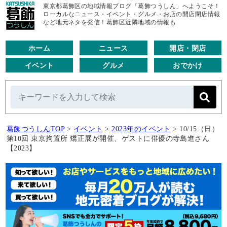
東京都葛飾区の地域情報ブログ「葛飾つうしん」へようこそ！
ローカルなニュース・イベント・グルメ・お店の開店閉店情報
など地元ネタを発信！葛飾区近隣地域の情報も
ホーム
ニュース
開店・閉店
イベント
グルメ
おでかけ
葛飾つうしんTOP
>
イベント
>
2023年のイベント
>
10/15（日）
第10回 東京拘置所 矯正展が開催、ゲストに俳優の寺島進さん
【2023】