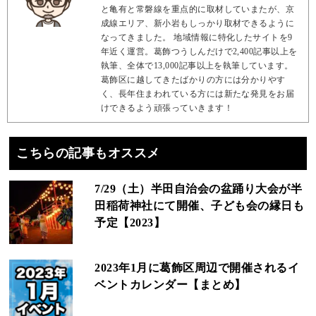
と亀有と常磐線を重点的に取材していまたが、京
成線エリア、新小岩もしっかり取材できるように
なってきました。 地域情報に特化したサイトを9
年近く運営。葛飾つうしんだけで2,400記事以上を
執筆、全体で13,000記事以上を執筆しています。
葛飾区に越してきたばかりの方には分かりやす
く、長年住まわれている方には新たな発見をお届
けできるよう頑張っていきます！
こちらの記事もオススメ
7/29（土）半田自治会の盆踊り大会が半
田稲荷神社にて開催、子ども会の縁日も
予定【2023】
2023年1月に葛飾区周辺で開催されるイ
ベントカレンダー【まとめ】