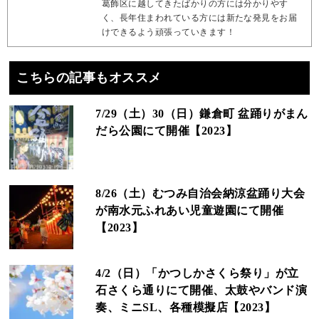
葛飾区に越してきたばかりの方には分かりやす
く、長年住まわれている方には新たな発見をお届
けできるよう頑張っていきます！
こちらの記事もオススメ
7/29（土）30（日）鎌倉町 盆踊りがまん
だら公園にて開催【2023】
8/26（土）むつみ自治会納涼盆踊り大会
が南水元ふれあい児童遊園にて開催
【2023】
4/2（日）「かつしかさくら祭り」が立
石さくら通りにて開催、太鼓やバンド演
奏、ミニSL、各種模擬店【2023】