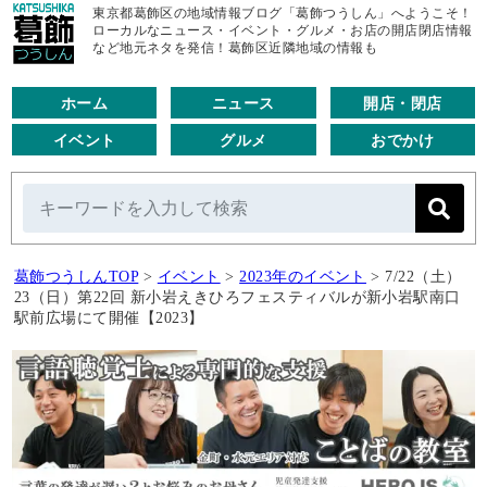
東京都葛飾区の地域情報ブログ「葛飾つうしん」へようこそ！
ローカルなニュース・イベント・グルメ・お店の開店閉店情報
など地元ネタを発信！葛飾区近隣地域の情報も
ホーム
ニュース
開店・閉店
イベント
グルメ
おでかけ
葛飾つうしんTOP
>
イベント
>
2023年のイベント
>
7/22（土）
23（日）第22回 新小岩えきひろフェスティバルが新小岩駅南口
駅前広場にて開催【2023】