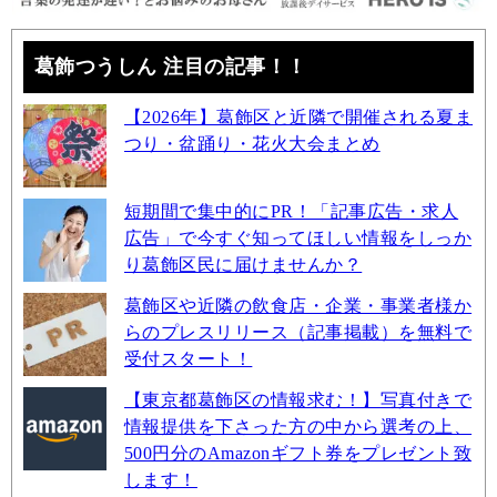
葛飾つうしん 注目の記事！！
【2026年】葛飾区と近隣で開催される夏ま
つり・盆踊り・花火大会まとめ
短期間で集中的にPR！「記事広告・求人
広告」で今すぐ知ってほしい情報をしっか
り葛飾区民に届けませんか？
葛飾区や近隣の飲食店・企業・事業者様か
らのプレスリリース（記事掲載）を無料で
受付スタート！
【東京都葛飾区の情報求む！】写真付きで
情報提供を下さった方の中から選考の上、
500円分のAmazonギフト券をプレゼント致
します！