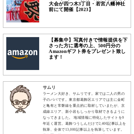
大会が四つ木3丁目・若宮八幡神社
前にて開催【2023】
【募集中】写真付きで情報提供を下
さった方に選考の上、500円分の
Amazonギフト券をプレゼント致し
ます！
サムリ
ラーメン大好き、サムリです。家では二人の男の
子のパパです。東京都葛飾区エリアでは主に金町
と亀有と常磐線を重点的に取材していまたが、京
成線エリア、新小岩もしっかり取材できるように
なってきました。 地域情報に特化したサイトを9
年近く運営。葛飾つうしんだけで2,400記事以上を
執筆、全体で13,000記事以上を執筆しています。