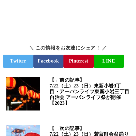
＼ この情報をお友達にシェア！ ／
Twitter
Facebook
Pinterest
LINE
【←前の記事】
7/22（土）23（日）東新小岩3丁
目・アーバンライフ東新小岩三丁目
自治会 アーバンライフ祭が開催
【2023】
【→次の記事】
7/22（土）23（日）若宮町会盆踊り