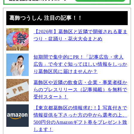
葛飾つうしん 注目の記事！！
【2026年】葛飾区と近隣で開催される夏ま
つり・盆踊り・花火大会まとめ
短期間で集中的にPR！「記事広告・求人
広告」で今すぐ知ってほしい情報をしっか
り葛飾区民に届けませんか？
葛飾区や近隣の飲食店・企業・事業者様か
らのプレスリリース（記事掲載）を無料で
受付スタート！
【東京都葛飾区の情報求む！】写真付きで
情報提供を下さった方の中から選考の上、
500円分のAmazonギフト券をプレゼント致
します！