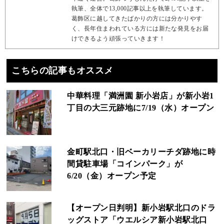
執筆、全体で13,000記事以上を執筆しています。
葛飾区に越してきたばかりの方には分かりやす
く、長年住まわれている方には新たな発見をお届
けできるよう頑張っていきます！
こちらの記事もオススメ
中華料理「満洲園 新小岩店」が新小岩1
丁目の大三元跡地に7/19（水）オープン
金町駅北口・旧ベーカリーチダ跡地に時
間貸駐車場「コインパーク」が
6/20（金）オープン予定
【オープン日判明】新小岩駅北口のドラ
ッグストア「ウエルシア新小岩駅北口