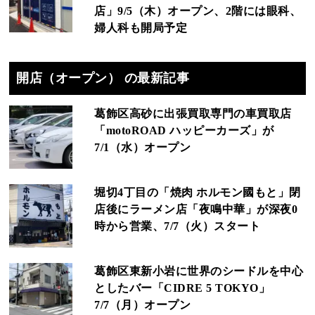
店」9/5（木）オープン、2階には眼科、
婦人科も開局予定
開店（オープン） の最新記事
葛飾区高砂に出張買取専門の車買取店
「motoROAD ハッピーカーズ」が
7/1（水）オープン
堀切4丁目の「焼肉 ホルモン國もと」閉
店後にラーメン店「夜鳴中華」が深夜0
時から営業、7/7（火）スタート
葛飾区東新小岩に世界のシードルを中心
としたバー「CIDRE 5 TOKYO」
7/7（月）オープン