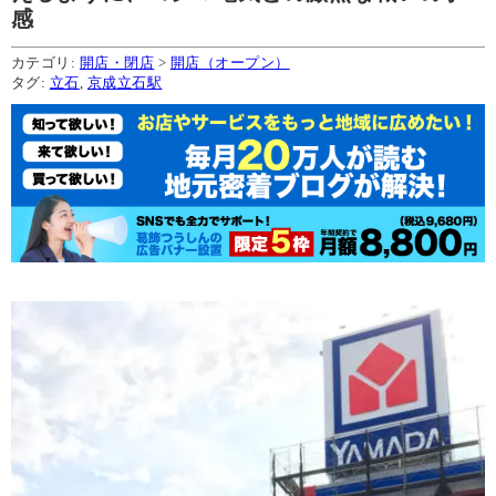
感
カテゴリ:
開店・閉店
>
開店（オープン）
タグ:
立石
,
京成立石駅