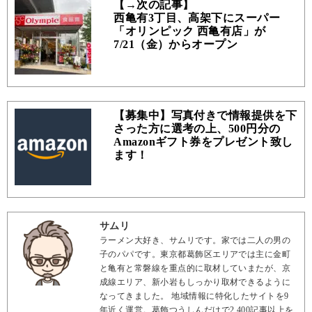
【→次の記事】
西亀有3丁目、高架下にスーパー
「オリンピック 西亀有店」が
7/21（金）からオープン
【募集中】写真付きで情報提供を下
さった方に選考の上、500円分の
Amazonギフト券をプレゼント致し
ます！
サムリ
ラーメン大好き、サムリです。家では二人の男の
子のパパです。東京都葛飾区エリアでは主に金町
と亀有と常磐線を重点的に取材していまたが、京
成線エリア、新小岩もしっかり取材できるように
なってきました。 地域情報に特化したサイトを9
年近く運営。葛飾つうしんだけで2,400記事以上を