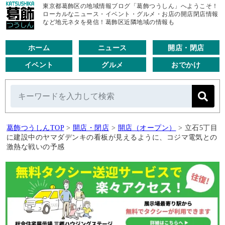
東京都葛飾区の地域情報ブログ「葛飾つうしん」へようこそ！
ローカルなニュース・イベント・グルメ・お店の開店閉店情報
など地元ネタを発信！葛飾区近隣地域の情報も
ホーム
ニュース
開店・閉店
イベント
グルメ
おでかけ
葛飾つうしんTOP
>
開店・閉店
>
開店（オープン）
>
立石5丁目
に建設中のヤマダデンキの看板が見えるように、コジマ電気との
激熱な戦いの予感