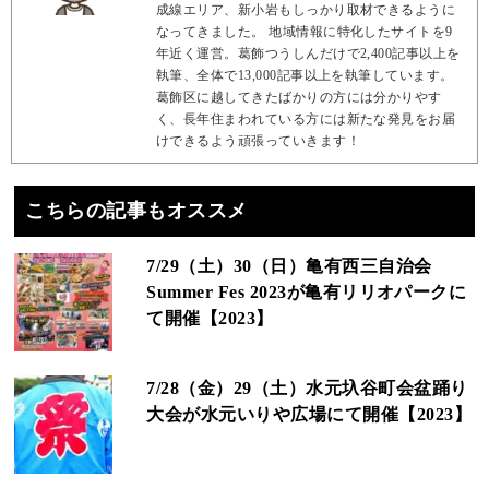
成線エリア、新小岩もしっかり取材できるように
なってきました。 地域情報に特化したサイトを9
年近く運営。葛飾つうしんだけで2,400記事以上を
執筆、全体で13,000記事以上を執筆しています。
葛飾区に越してきたばかりの方には分かりやす
く、長年住まわれている方には新たな発見をお届
けできるよう頑張っていきます！
こちらの記事もオススメ
7/29（土）30（日）亀有西三自治会
Summer Fes 2023が亀有リリオパークに
て開催【2023】
7/28（金）29（土）水元圦谷町会盆踊り
大会が水元いりや広場にて開催【2023】