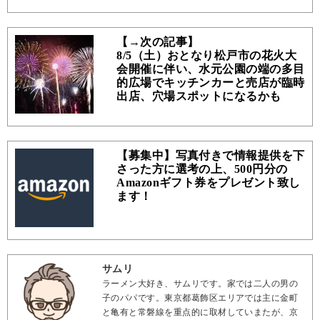
【→次の記事】
8/5（土）おとなり松戸市の花火大
会開催に伴い、水元公園の端の多目
的広場でキッチンカーと売店が臨時
出店、穴場スポットになるかも
【募集中】写真付きで情報提供を下
さった方に選考の上、500円分の
Amazonギフト券をプレゼント致し
ます！
サムリ
ラーメン大好き、サムリです。家では二人の男の
子のパパです。東京都葛飾区エリアでは主に金町
と亀有と常磐線を重点的に取材していまたが、京