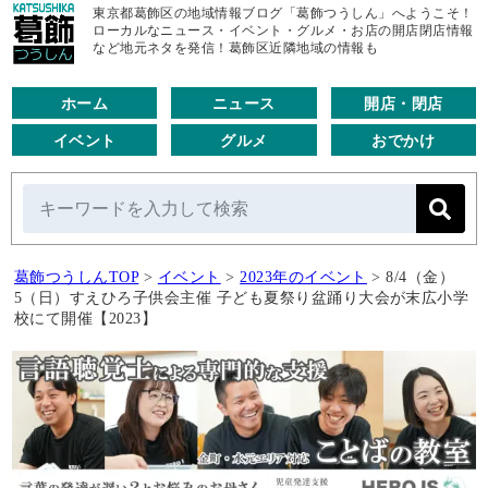
東京都葛飾区の地域情報ブログ「葛飾つうしん」へようこそ！
ローカルなニュース・イベント・グルメ・お店の開店閉店情報
など地元ネタを発信！葛飾区近隣地域の情報も
ホーム
ニュース
開店・閉店
イベント
グルメ
おでかけ
葛飾つうしんTOP
>
イベント
>
2023年のイベント
>
8/4（金）
5（日）すえひろ子供会主催 子ども夏祭り盆踊り大会が末広小学
校にて開催【2023】