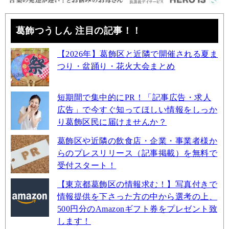
葛飾つうしん 注目の記事！！
【2026年】葛飾区と近隣で開催される夏ま
つり・盆踊り・花火大会まとめ
短期間で集中的にPR！「記事広告・求人
広告」で今すぐ知ってほしい情報をしっか
り葛飾区民に届けませんか？
葛飾区や近隣の飲食店・企業・事業者様か
らのプレスリリース（記事掲載）を無料で
受付スタート！
【東京都葛飾区の情報求む！】写真付きで
情報提供を下さった方の中から選考の上、
500円分のAmazonギフト券をプレゼント致
します！