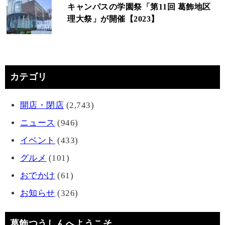
キャンパスの学園祭「第11回 葛飾地区
理大祭」が開催【2023】
カテゴリ
開店・閉店
(2,743)
ニュース
(946)
イベント
(433)
グルメ
(101)
おでかけ
(61)
お知らせ
(326)
葛飾つうしんへようこそ