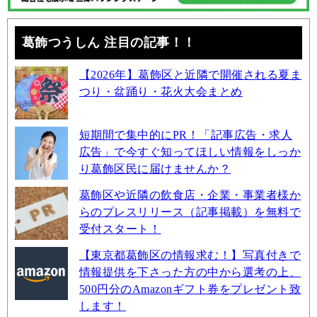
葛飾つうしん 注目の記事！！
【2026年】葛飾区と近隣で開催される夏ま
つり・盆踊り・花火大会まとめ
短期間で集中的にPR！「記事広告・求人
広告」で今すぐ知ってほしい情報をしっか
り葛飾区民に届けませんか？
葛飾区や近隣の飲食店・企業・事業者様か
らのプレスリリース（記事掲載）を無料で
受付スタート！
【東京都葛飾区の情報求む！】写真付きで
情報提供を下さった方の中から選考の上、
500円分のAmazonギフト券をプレゼント致
します！