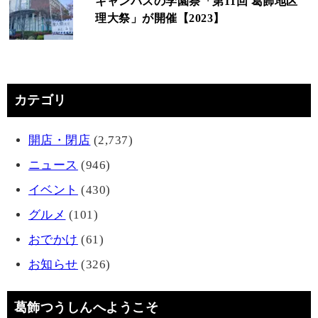
キャンパスの学園祭「第11回 葛飾地区
理大祭」が開催【2023】
カテゴリ
開店・閉店
(2,737)
ニュース
(946)
イベント
(430)
グルメ
(101)
おでかけ
(61)
お知らせ
(326)
葛飾つうしんへようこそ