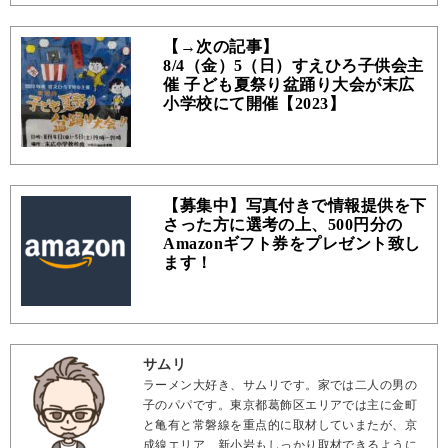
【→次の記事】
8/4（金）5（日）すえひろ子供会主
催 子ども夏祭り盆踊り大会が末広
小学校にて開催【2023】
【募集中】写真付きで情報提供を下
さった方に選考の上、500円分の
Amazonギフト券をプレゼント致し
ます！
サムリ
ラーメン大好き、サムリです。家では二人の男の
子のパパです。東京都葛飾区エリアでは主に金町
と亀有と常磐線を重点的に取材していまたが、京
成線エリア、新小岩もしっかり取材できるように