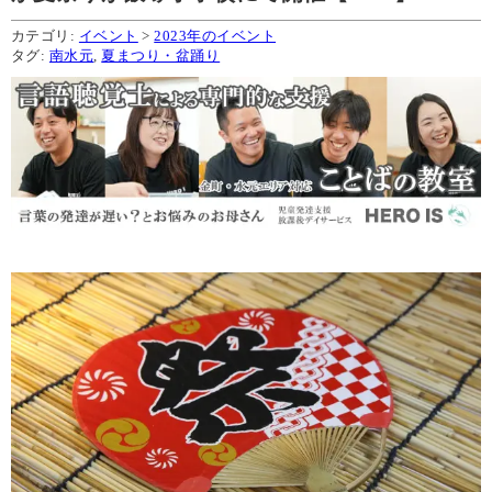
カテゴリ:
イベント
>
2023年のイベント
タグ:
南水元
,
夏まつり・盆踊り