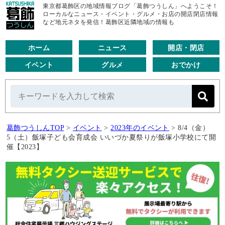
東京都葛飾区の地域情報ブログ「葛飾つうしん」へようこそ！
ローカルなニュース・イベント・グルメ・お店の開店閉店情報
など地元ネタを発信！葛飾区近隣地域の情報も
ホーム
ニュース
開店・閉店
イベント
グルメ
おでかけ
葛飾つうしんTOP
>
イベント
>
2023年のイベント
>
8/4（金）
5（土）飯塚子ども会育成会 いいづか夏祭りが飯塚小学校にて開
催【2023】