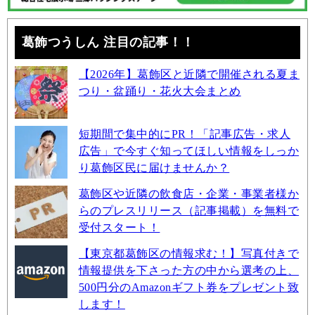
葛飾つうしん 注目の記事！！
【2026年】葛飾区と近隣で開催される夏ま
つり・盆踊り・花火大会まとめ
短期間で集中的にPR！「記事広告・求人
広告」で今すぐ知ってほしい情報をしっか
り葛飾区民に届けませんか？
葛飾区や近隣の飲食店・企業・事業者様か
らのプレスリリース（記事掲載）を無料で
受付スタート！
【東京都葛飾区の情報求む！】写真付きで
情報提供を下さった方の中から選考の上、
500円分のAmazonギフト券をプレゼント致
します！