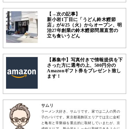
【→次の記事】
新小岩1丁目に「うどん鈴木鰹節
店」が4/25（火）からオープン、明
治27年創業の鈴木鰹節問屋直営の
立ち食いうどん
【募集中】写真付きで情報提供を下
さった方に選考の上、500円分の
Amazonギフト券をプレゼント致し
ます！
サムリ
ラーメン大好き、サムリです。家では二人の男の
子のパパです。東京都葛飾区エリアでは主に金町
と亀有と常磐線を重点的に取材していまたが、京
成線エリア、新小岩もしっかり取材できるように