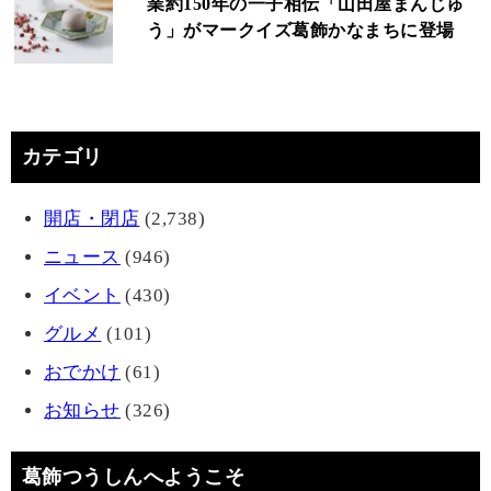
業約150年の一子相伝「山田屋まんじゅ
う」がマークイズ葛飾かなまちに登場
カテゴリ
開店・閉店
(2,738)
ニュース
(946)
イベント
(430)
グルメ
(101)
おでかけ
(61)
お知らせ
(326)
葛飾つうしんへようこそ