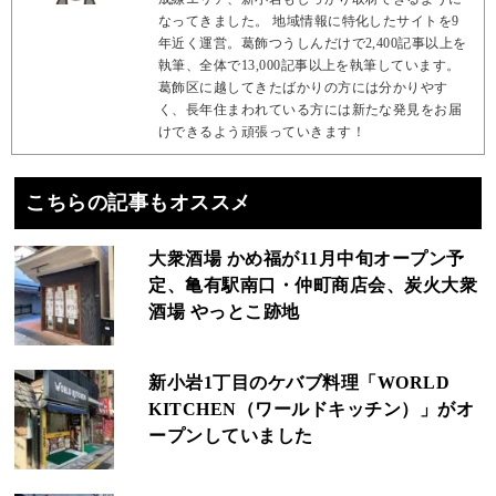
なってきました。 地域情報に特化したサイトを9
年近く運営。葛飾つうしんだけで2,400記事以上を
執筆、全体で13,000記事以上を執筆しています。
葛飾区に越してきたばかりの方には分かりやす
く、長年住まわれている方には新たな発見をお届
けできるよう頑張っていきます！
こちらの記事もオススメ
大衆酒場 かめ福が11月中旬オープン予
定、亀有駅南口・仲町商店会、炭火大衆
酒場 やっとこ跡地
新小岩1丁目のケバブ料理「WORLD
KITCHEN（ワールドキッチン）」がオ
ープンしていました