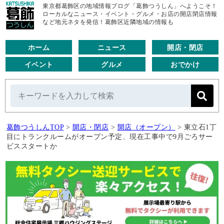
東京都葛飾区の地域情報ブログ「葛飾つうしん」へようこそ！
ローカルなニュース・イベント・グルメ・お店の開店閉店情報
など地元ネタを発信！葛飾区近隣地域の情報も
ホーム
ニュース
開店・閉店
イベント
グルメ
おでかけ
葛飾つうしんTOP
>
開店・閉店
>
開店（オープン）
>
東立石1丁
目にトランクルームがオープン予定、現在工事中で9月ごろサー
ビススタートか