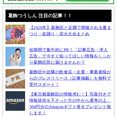
葛飾つうしん 注目の記事！！
【2026年】葛飾区と近隣で開催される夏ま
つり・盆踊り・花火大会まとめ
短期間で集中的にPR！「記事広告・求人
広告」で今すぐ知ってほしい情報をしっか
り葛飾区民に届けませんか？
葛飾区や近隣の飲食店・企業・事業者様か
らのプレスリリース（記事掲載）を無料で
受付スタート！
【東京都葛飾区の情報求む！】写真付きで
情報提供を下さった方の中から選考の上、
500円分のAmazonギフト券をプレゼント致
します！