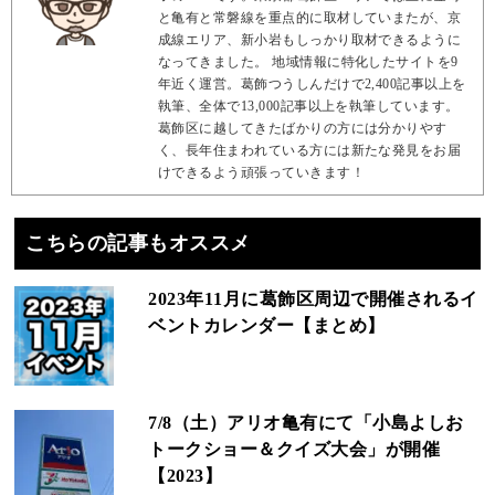
と亀有と常磐線を重点的に取材していまたが、京
成線エリア、新小岩もしっかり取材できるように
なってきました。 地域情報に特化したサイトを9
年近く運営。葛飾つうしんだけで2,400記事以上を
執筆、全体で13,000記事以上を執筆しています。
葛飾区に越してきたばかりの方には分かりやす
く、長年住まわれている方には新たな発見をお届
けできるよう頑張っていきます！
こちらの記事もオススメ
2023年11月に葛飾区周辺で開催されるイ
ベントカレンダー【まとめ】
7/8（土）アリオ亀有にて「小島よしお
トークショー＆クイズ大会」が開催
【2023】