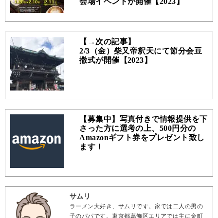
会場イベントが開催【2023】
【→次の記事】
2/3（金）柴又帝釈天にて節分会豆
撒式が開催【2023】
【募集中】写真付きで情報提供を下
さった方に選考の上、500円分の
Amazonギフト券をプレゼント致し
ます！
サムリ
ラーメン大好き、サムリです。家では二人の男の
子のパパです。東京都葛飾区エリアでは主に金町