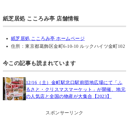
紙芝居処 こころみ亭 店舗情報
紙芝居処 こころみ亭 ホームページ
住所：東京都葛飾区金町6-10-10 ルックハイツ金町102
今この記事も読まれています
12/16（土）金町駅北口駅前団地広場にて「ふ
るさと・クリスマスマーケット」が開催、地元
の人気店と全国の物産が大集合【2023】
スポンサーリンク