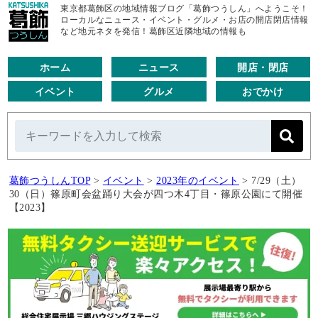
東京都葛飾区の地域情報ブログ「葛飾つうしん」へようこそ！
ローカルなニュース・イベント・グルメ・お店の開店閉店情報
など地元ネタを発信！葛飾区近隣地域の情報も
ホーム
ニュース
開店・閉店
イベント
グルメ
おでかけ
葛飾つうしんTOP
>
イベント
>
2023年のイベント
>
7/29（土）
30（日）篠原町会盆踊り大会が四つ木4丁目・篠原公園にて開催
【2023】