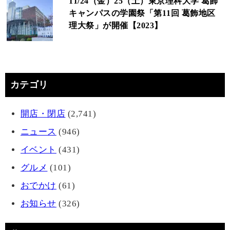
11/24（金）25（土）東京理科大学 葛飾
キャンパスの学園祭「第11回 葛飾地区
理大祭」が開催【2023】
カテゴリ
開店・閉店
(2,741)
ニュース
(946)
イベント
(431)
グルメ
(101)
おでかけ
(61)
お知らせ
(326)