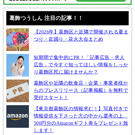
葛飾つうしん 注目の記事！！
【2026年】葛飾区と近隣で開催される夏ま
つり・盆踊り・花火大会まとめ
短期間で集中的にPR！「記事広告・求人
広告」で今すぐ知ってほしい情報をしっか
り葛飾区民に届けませんか？
葛飾区や近隣の飲食店・企業・事業者様か
らのプレスリリース（記事掲載）を無料で
受付スタート！
【東京都葛飾区の情報求む！】写真付きで
情報提供を下さった方の中から選考の上、
500円分のAmazonギフト券をプレゼント致
します！