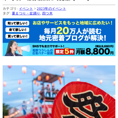
カテゴリ:
イベント
>
2023年のイベント
タグ:
夏まつり・盆踊り
,
四つ木