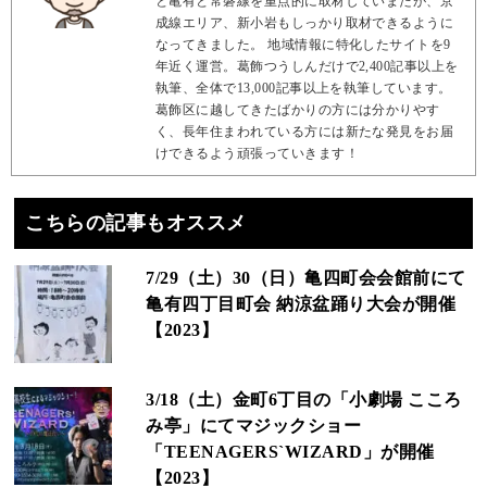
と亀有と常磐線を重点的に取材していまたが、京
成線エリア、新小岩もしっかり取材できるように
なってきました。 地域情報に特化したサイトを9
年近く運営。葛飾つうしんだけで2,400記事以上を
執筆、全体で13,000記事以上を執筆しています。
葛飾区に越してきたばかりの方には分かりやす
く、長年住まわれている方には新たな発見をお届
けできるよう頑張っていきます！
こちらの記事もオススメ
7/29（土）30（日）亀四町会会館前にて
亀有四丁目町会 納涼盆踊り大会が開催
【2023】
3/18（土）金町6丁目の「小劇場 こころ
み亭」にてマジックショー
「TEENAGERS`WIZARD」が開催
【2023】