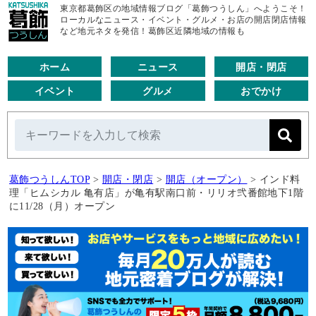
東京都葛飾区の地域情報ブログ「葛飾つうしん」へようこそ！
ローカルなニュース・イベント・グルメ・お店の開店閉店情報
など地元ネタを発信！葛飾区近隣地域の情報も
ホーム
ニュース
開店・閉店
イベント
グルメ
おでかけ
葛飾つうしんTOP
>
開店・閉店
>
開店（オープン）
>
インド料
理「ヒムシカル 亀有店」が亀有駅南口前・リリオ弐番館地下1階
に11/28（月）オープン