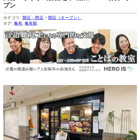
プン
カテゴリ:
開店・閉店
>
開店（オープン）
タグ:
亀有
,
亀有駅