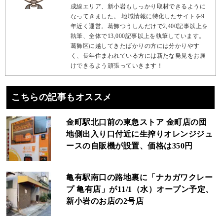
成線エリア、新小岩もしっかり取材できるように
なってきました。 地域情報に特化したサイトを9
年近く運営。葛飾つうしんだけで2,400記事以上を
執筆、全体で13,000記事以上を執筆しています。
葛飾区に越してきたばかりの方には分かりやす
く、長年住まわれている方には新たな発見をお届
けできるよう頑張っていきます！
こちらの記事もオススメ
金町駅北口前の東急ストア 金町店の団
地側出入り口付近に生搾りオレンジジュ
ースの自販機が設置、価格は350円
亀有駅南口の路地裏に「ナカガワクレー
プ 亀有店」が11/1（水）オープン予定、
新小岩のお店の2号店