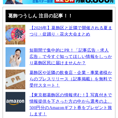
葛飾つうしん 注目の記事！！
【2026年】葛飾区と近隣で開催される夏ま
つり・盆踊り・花火大会まとめ
短期間で集中的にPR！「記事広告・求人
広告」で今すぐ知ってほしい情報をしっか
り葛飾区民に届けませんか？
葛飾区や近隣の飲食店・企業・事業者様か
らのプレスリリース（記事掲載）を無料で
受付スタート！
【東京都葛飾区の情報求む！】写真付きで
情報提供を下さった方の中から選考の上、
500円分のAmazonギフト券をプレゼント致
します！